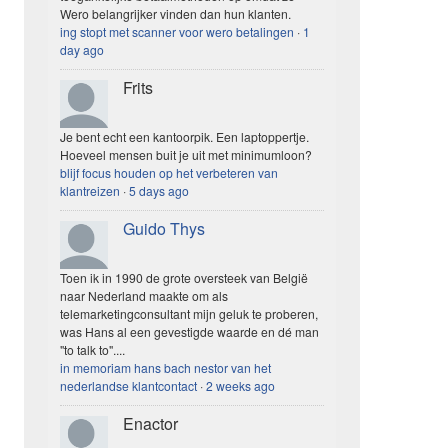
Wero belangrijker vinden dan hun klanten.
ing stopt met scanner voor wero betalingen
·
1
day ago
Frits
Je bent echt een kantoorpik. Een laptoppertje.
Hoeveel mensen buit je uit met minimumloon?
blijf focus houden op het verbeteren van
klantreizen
·
5 days ago
Guido Thys
Toen ik in 1990 de grote oversteek van België
naar Nederland maakte om als
telemarketingconsultant mijn geluk te proberen,
was Hans al een gevestigde waarde en dé man
"to talk to"....
in memoriam hans bach nestor van het
nederlandse klantcontact
·
2 weeks ago
Enactor