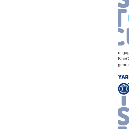
engag
BlueC
gebru
YAR