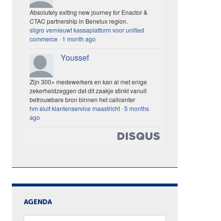
Absolutely exiting new journey for Enactor &
CTAC partnership in Benelux region.
sligro vernieuwt kassaplatform voor unified
commerce
·
1 month ago
Youssef
Zijn 300+ medewerkers en kan al met enige
zekerheidzeggen dat dit zaakje stinkt vanuit
betrouwbare bron binnen het callcenter
hm sluit klantenservice maastricht
·
5 months
ago
AGENDA