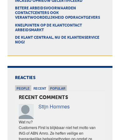
INCASSO OPNIEUW GECERTIFICEERD
BETERE ARBEIDSVOORWAARDEN
CONTACTCENTERS OOK
VERANTWOORDELIJKHEID OPDRACHTGEVERS
KNELPUNTEN OP DE KLANTCONTACT
ARBEIDSMARKT
DE KLANT CENTRAAL, NU DE KLANTENSERVICE
NOG!
REACTIES
PEOPLE
RECENT
POPULAR
RECENT COMMENTS
Stijn Hommes
Wat nu?
Customers First is blijkbaar niet het motto van
ING of ABN Amro. Ze heffen veilige en
toegankelijke betaalmethoden op omdat ze