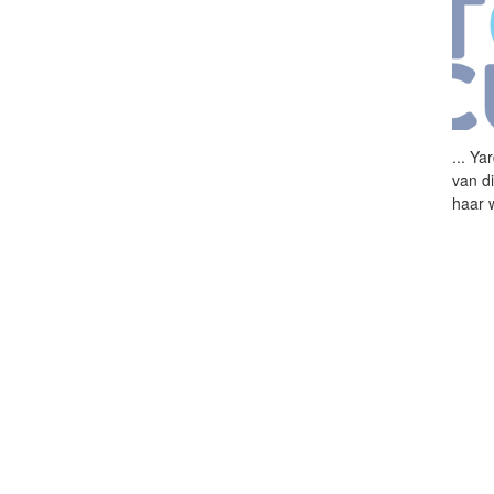
...
Yar
van d
haar 