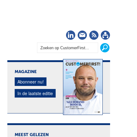
LinkedIn
Nieuwsbrief
RSS
Abonn
MAGAZINE
Abonneer nu!
In de laatste editie
MEEST GELEZEN