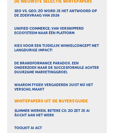
DE NIEUWSTE SELECTIE WHITEPAPERS
SEO VS. GEO: ZÓ WORD JE HET ANTWOORD OP
DE ZOEKVRAAG VAN 2026
UNIFIED COMMERCE; VAN VERSNIPPERD
ECOSYSTEEM NAAR ÉÉN PLATFORM
KIES VOOR EEN TIJDELIJK WINKELCONCEPT MET
LANGDURIGE IMPACT!
DE BRANDFORMANCE PARADOX. EEN
ONDERZOEK NAAR DE SUCCESFORMULE ACHTER
DUURZAME MARKETINGGROEI.
WAAROM FYSIEK VERGADEREN JUIST NÚ HET
VERSCHIL MAAKT
WHITEPAPERS UIT DE BUYERS'GUIDE
SLIMMER WERKEN, BETERE CX: ZO ZET JE AI
Ã©CHT AAN HET WERK
TOOLKIT AI ACT