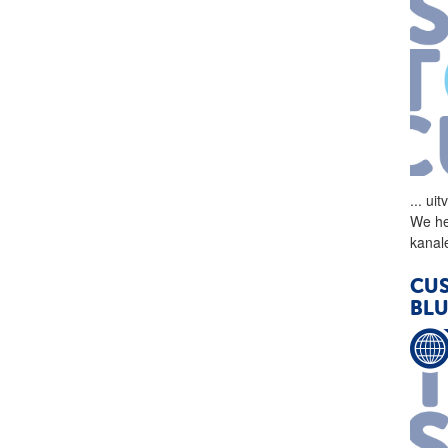
...
uit
We he
kanale
CU
BL