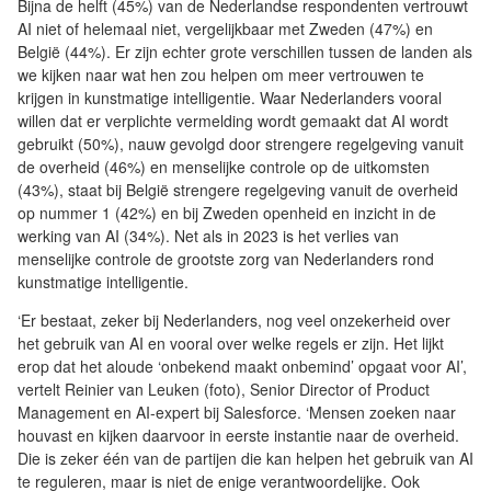
Bijna de helft (45%) van de Nederlandse respondenten vertrouwt
AI niet of helemaal niet, vergelijkbaar met Zweden (47%) en
België (44%). Er zijn echter grote verschillen tussen de landen als
we kijken naar wat hen zou helpen om meer vertrouwen te
krijgen in kunstmatige intelligentie. Waar Nederlanders vooral
willen dat er verplichte vermelding wordt gemaakt dat AI wordt
gebruikt (50%), nauw gevolgd door strengere regelgeving vanuit
de overheid (46%) en menselijke controle op de uitkomsten
(43%), staat bij België strengere regelgeving vanuit de overheid
op nummer 1 (42%) en bij Zweden openheid en inzicht in de
werking van AI (34%). Net als in 2023 is het verlies van
menselijke controle de grootste zorg van Nederlanders rond
kunstmatige intelligentie.
‘Er bestaat, zeker bij Nederlanders, nog veel onzekerheid over
het gebruik van AI en vooral over welke regels er zijn. Het lijkt
erop dat het aloude ‘onbekend maakt onbemind’ opgaat voor AI’,
vertelt Reinier van Leuken (foto), Senior Director of Product
Management en AI-expert bij Salesforce. ‘Mensen zoeken naar
houvast en kijken daarvoor in eerste instantie naar de overheid.
Die is zeker één van de partijen die kan helpen het gebruik van AI
te reguleren, maar is niet de enige verantwoordelijke. Ook