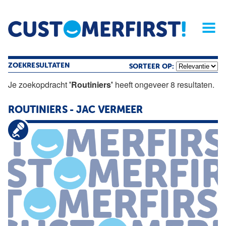
Home
Opinie
Archief
Magazine
Service
Buyers'Guide
Linked
Nieu
R
ZOEKRESULTATEN
SORTEER OP:
Je zoekopdracht
'Routiniers'
heeft ongeveer 8 resultaten.
ROUTINIERS
- JAC VERMEER