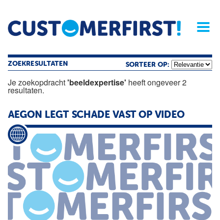
Home
Opinie
Archief
Magazine
Service
Buyers'Guide
Linked
Nieu
R
ZOEKRESULTATEN
SORTEER OP:
Je zoekopdracht
'beeldexpertise'
heeft ongeveer 2
resultaten.
AEGON LEGT SCHADE VAST OP VIDEO