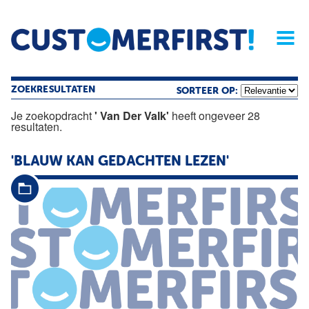
Home
Opinie
Archief
Magazine
Service
Buyers'Guide
Linked
Nieu
R
ZOEKRESULTATEN
SORTEER OP:
Je zoekopdracht
' Van Der Valk'
heeft ongeveer 28
resultaten.
'BLAUW KAN GEDACHTEN LEZEN'