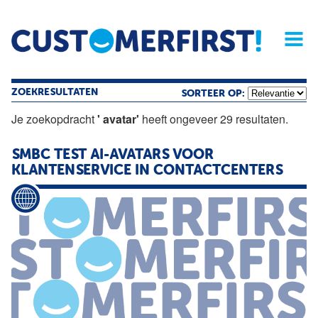
Home
Opinie
Archief
Magazine
Service
Buyers'Guide
Linked
Nieu
R
ZOEKRESULTATEN
SORTEER OP:
Je zoekopdracht
' avatar'
heeft ongeveer 29 resultaten.
SMBC TEST AI-AVATARS VOOR
KLANTENSERVICE IN CONTACTCENTERS