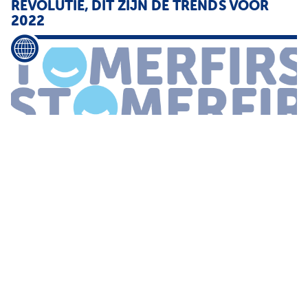
REVOLUTIE, DIT ZIJN DE TRENDS VOOR
2022
...
virtuele wereld waar je als
avatar
door heen beweegt Zo ver
gaat het in 2022 nog niet Wel zullen we steeds vaker kennis
maken met nieuwe digitale toepassingen en mogelijkheden zoals
een virtuele
...
INTERNATIONALE KLANTENSERVICE IN E-