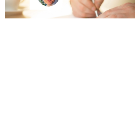
Briefwisseling over klantbeleving Van Cult naar Cultuur 2 januari
2025 Wim Rampen Deze maand staat de correspondentie in het
teken van een uitdagend thema binnen klantbeleving de
overgang van cult
...
DEZE KAMER NOOIT MEER...