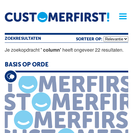
Home
Opinie
Archief
Magazine
Service
Buyers'Guide
Linked
Nieu
R
ZOEKRESULTATEN
SORTEER OP:
Je zoekopdracht
' column'
heeft ongeveer 22 resultaten.
BASIS OP ORDE