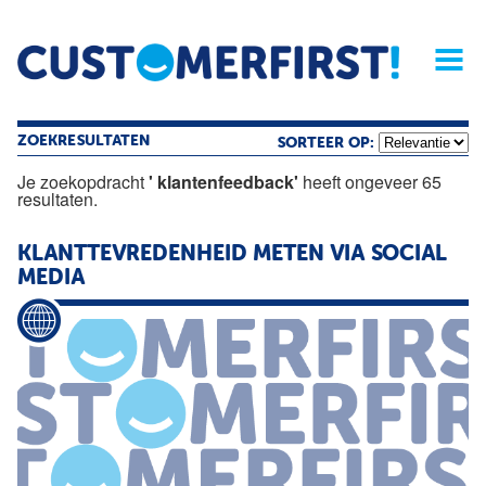
Home
Opinie
Archief
Magazine
Service
Buyers'Guide
Linked
Nieu
R
ZOEKRESULTATEN
SORTEER OP:
Je zoekopdracht
' klantenfeedback'
heeft ongeveer 65
resultaten.
KLANTTEVREDENHEID METEN VIA SOCIAL
MEDIA