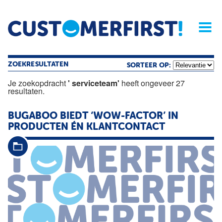
Home
Opinie
Archief
Magazine
Service
Buyers'Guide
Linked
Nieu
R
ZOEKRESULTATEN
SORTEER OP:
Je zoekopdracht
' serviceteam'
heeft ongeveer 27
resultaten.
BUGABOO BIEDT ‘WOW-FACTOR’ IN
PRODUCTEN ÉN KLANTCONTACT