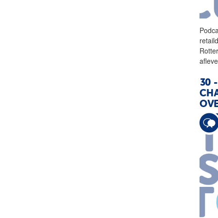
Podca
retai
Rotte
afleve
30 
CHA
OVE