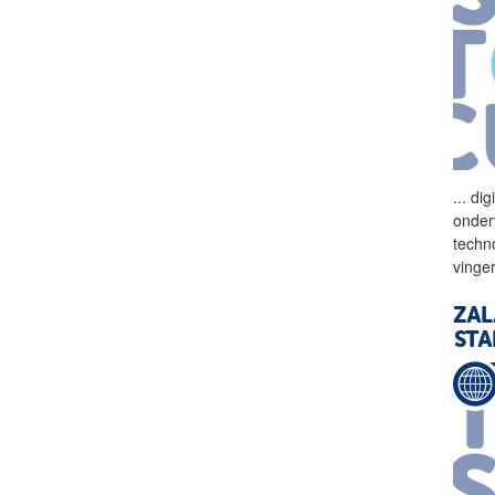
...
dig
onder
techn
vinge
ZAL
STA