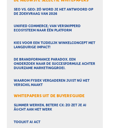
DE NIEUWSTE SELECTIE WHITEPAPERS
SEO VS. GEO: ZÓ WORD JE HET ANTWOORD OP
DE ZOEKVRAAG VAN 2026
UNIFIED COMMERCE; VAN VERSNIPPERD
ECOSYSTEEM NAAR ÉÉN PLATFORM
KIES VOOR EEN TIJDELIJK WINKELCONCEPT MET
LANGDURIGE IMPACT!
DE BRANDFORMANCE PARADOX. EEN
ONDERZOEK NAAR DE SUCCESFORMULE ACHTER
DUURZAME MARKETINGGROEI.
WAAROM FYSIEK VERGADEREN JUIST NÚ HET
VERSCHIL MAAKT
WHITEPAPERS UIT DE BUYERS'GUIDE
SLIMMER WERKEN, BETERE CX: ZO ZET JE AI
Ã©CHT AAN HET WERK
TOOLKIT AI ACT