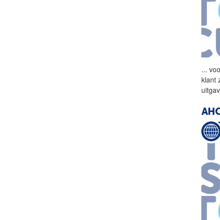
...
voo
klant 
uitga
AHO