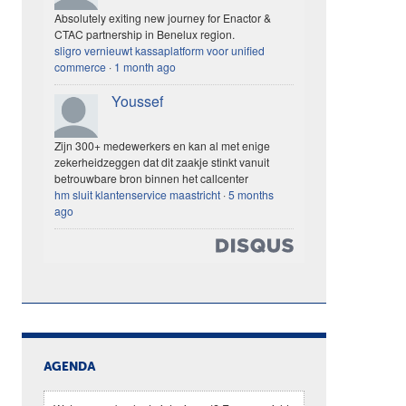
Absolutely exiting new journey for Enactor &
CTAC partnership in Benelux region.
sligro vernieuwt kassaplatform voor unified
commerce
·
1 month ago
Youssef
Zijn 300+ medewerkers en kan al met enige
zekerheidzeggen dat dit zaakje stinkt vanuit
betrouwbare bron binnen het callcenter
hm sluit klantenservice maastricht
·
5 months
ago
AGENDA