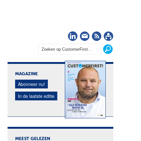
LinkedIn
Nieuwsbrief
RSS
Abonn
MAGAZINE
Abonneer nu!
In de laatste editie
MEEST GELEZEN