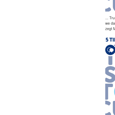
...
Tru
we da
zegt 
5 T