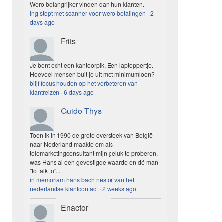
Wero belangrijker vinden dan hun klanten.
ing stopt met scanner voor wero betalingen
·
2
days ago
Frits
Je bent echt een kantoorpik. Een laptoppertje.
Hoeveel mensen buit je uit met minimumloon?
blijf focus houden op het verbeteren van
klantreizen
·
6 days ago
Guido Thys
Toen ik in 1990 de grote oversteek van België
naar Nederland maakte om als
telemarketingconsultant mijn geluk te proberen,
was Hans al een gevestigde waarde en dé man
"to talk to"....
in memoriam hans bach nestor van het
nederlandse klantcontact
·
2 weeks ago
Enactor