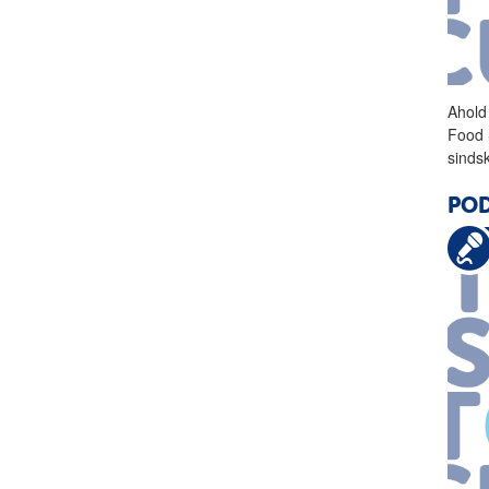
Ahold
Food 
sinds
POD