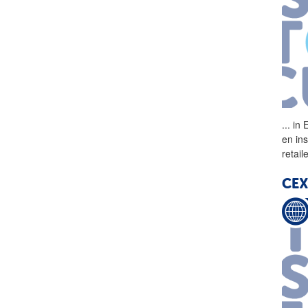
...
in E
en in
retail
CEX