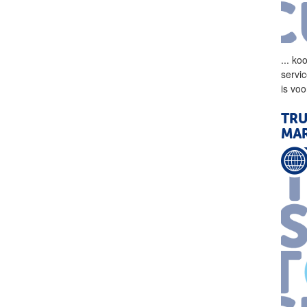
...
koo
servi
is vo
TRU
MA