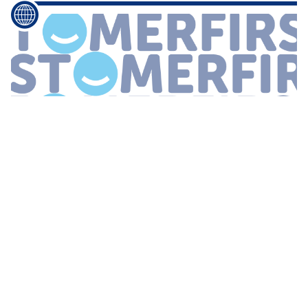
...
bent In aanloop naar het
Social
Service
Congres
geeft
retaildeskundige Tom Kikkert die op 12 november de
openingskeynote zal verzorgen alvast antwoord op enkele
prangende vragen In hoeverre
...
[CUSTOMERFIRST CONGRES] RADEMAKERS:
‘WIJ ZORGEN DAT ONZE KLANTEN ‘THE
BEST’ KLANTENSERVICE KRIJGEN’