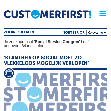
Home
Opinie
Archief
Magazine
Service
Buyers'Guide
Linked
Nieu
R
ZOEKRESULTATEN
SORTEER OP:
Je zoekopdracht
'Social Service Congres'
heeft
ongeveer 84 resultaten.
‘KLANTREIS OP
SOCIAL
MOET ZO
VLEKKELOOS MOGELIJK VERLOPEN’