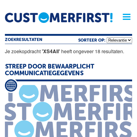
Home
Opinie
Archief
Magazine
Service
Buyers'Guide
Linked
Nieu
R
ZOEKRESULTATEN
SORTEER OP:
Je zoekopdracht
'XS4All'
heeft ongeveer 18 resultaten.
STREEP DOOR BEWAARPLICHT
COMMUNICATIEGEGEVENS