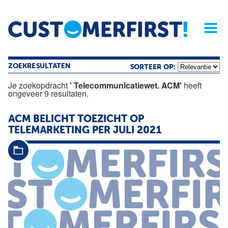
Home
Opinie
Archief
Magazine
Service
Buyers'Guide
Linked
Nieu
R
ZOEKRESULTATEN
SORTEER OP:
Je zoekopdracht
' Telecommunicatiewet. ACM'
heeft
ongeveer 9 resultaten.
ACM
BELICHT TOEZICHT OP
TELEMARKETING PER JULI 2021