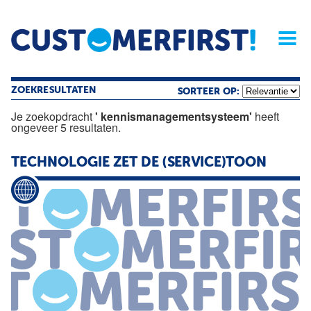
Home
Opinie
Archief
Magazine
Service
Buyers'Guide
Linked
Nieu
R
ZOEKRESULTATEN
SORTEER OP:
Je zoekopdracht
' kennismanagementsysteem'
heeft
ongeveer 5 resultaten.
TECHNOLOGIE ZET DE (SERVICE)TOON