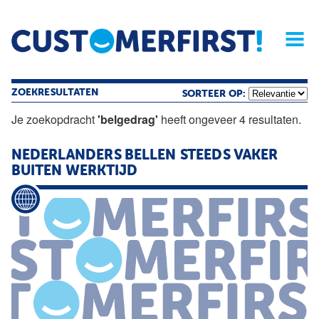
Home
Opinie
Archief
Magazine
Service
Buyers'Guide
Linked
Nieu
R
ZOEKRESULTATEN
SORTEER OP:
Je zoekopdracht
'belgedrag'
heeft ongeveer 4 resultaten.
NEDERLANDERS BELLEN STEEDS VAKER
BUITEN WERKTIJD