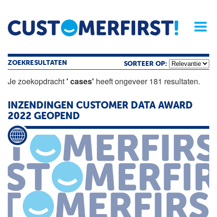
Home
Opinie
Archief
Magazine
Service
Buyers'Guide
Linked
Nieu
R
ZOEKRESULTATEN
SORTEER OP:
Je zoekopdracht
' cases'
heeft ongeveer 181 resultaten.
INZENDINGEN CUSTOMER DATA AWARD
2022 GEOPEND