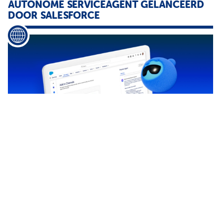
AUTONOME SERVICEAGENT GELANCEERD
DOOR SALESFORCE
...
bestaande workflows zoals
cases
beheren afspraken plannen
of orders bijwerken Salesforce gebruikt de technologie inmiddels
ook binnen de eigen klantenservice Op help salesforce com heeft
...
NIEUW RPA-PLATFORM ZIET LEVENSLICHT