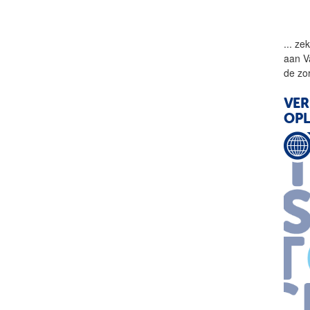
...
zek
aan V
de zo
VER
OPL