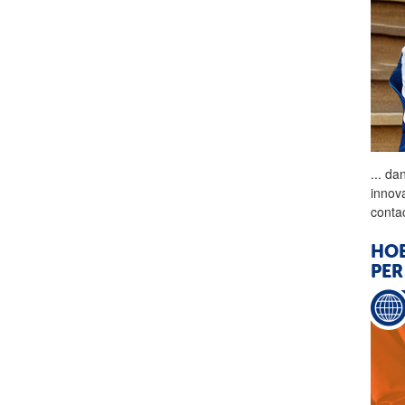
...
dan
innov
conta
HOE
PER