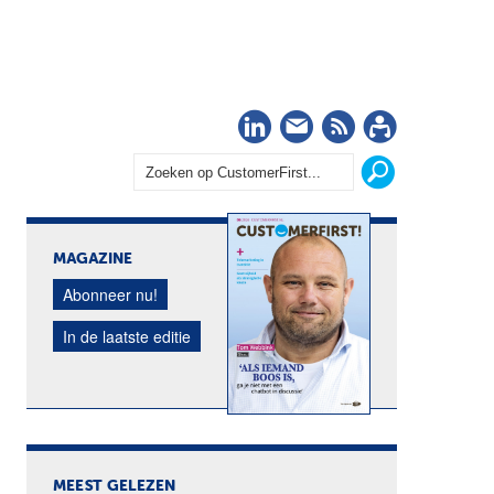
LinkedIn
Nieuwsbrief
RSS
Abonn
MAGAZINE
Abonneer nu!
In de laatste editie
MEEST GELEZEN