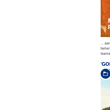
...
aan
beher
teams
'GO