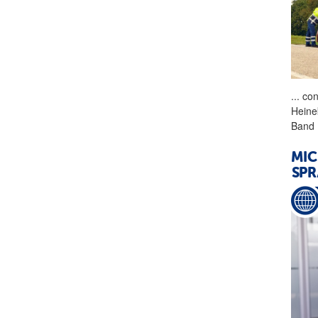
...
cons
Heine
Band 
MIC
SPR