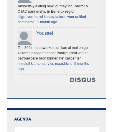
Absolutely exiting new journey for Enactor &
CTAC partnership in Benelux region.
sligro vernieuwt kassaplatform voor unified
commerce
·
1 month ago
Youssef
Zijn 300+ medewerkers en kan al met enige
zekerheidzeggen dat dit zaakje stinkt vanuit
betrouwbare bron binnen het callcenter
hm sluit klantenservice maastricht
·
5 months
ago
AGENDA