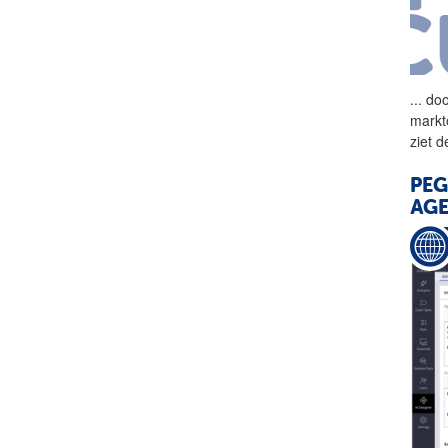
...
doo
markt
ziet 
PEG
AG