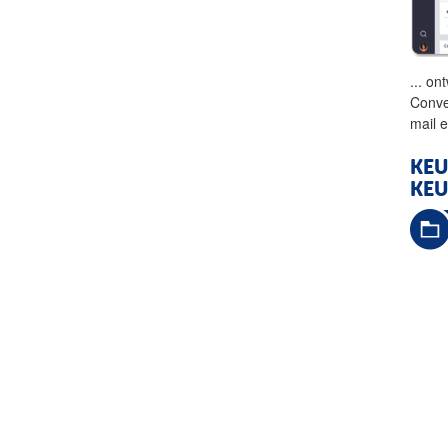
...
ont
Conve
mail 
KEU
KEU