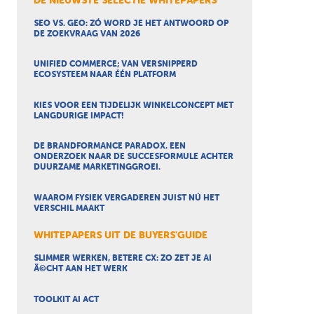
DE NIEUWSTE SELECTIE WHITEPAPERS
SEO VS. GEO: ZÓ WORD JE HET ANTWOORD OP
DE ZOEKVRAAG VAN 2026
UNIFIED COMMERCE; VAN VERSNIPPERD
ECOSYSTEEM NAAR ÉÉN PLATFORM
KIES VOOR EEN TIJDELIJK WINKELCONCEPT MET
LANGDURIGE IMPACT!
DE BRANDFORMANCE PARADOX. EEN
ONDERZOEK NAAR DE SUCCESFORMULE ACHTER
DUURZAME MARKETINGGROEI.
WAAROM FYSIEK VERGADEREN JUIST NÚ HET
VERSCHIL MAAKT
WHITEPAPERS UIT DE BUYERS'GUIDE
SLIMMER WERKEN, BETERE CX: ZO ZET JE AI
Ã©CHT AAN HET WERK
TOOLKIT AI ACT