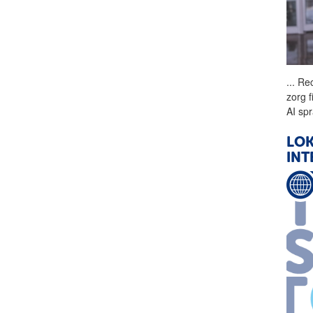
...
Rec
zorg f
AI sp
LOK
INT