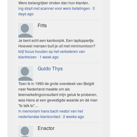
Wero belangrijker vinden dan hun klanten.
ing stopt met scanner voor wero betalingen
·
3
days ago
Frits
Je bent echt een kantoorpik. Een laptoppertje.
Hoeveel mensen buit je uit met minimumloon?
blijf focus houden op het verbeteren van
klantreizen
·
1 week ago
Guido Thys
Toen ik in 1990 de grote oversteek van België
naar Nederland maakte om als
telemarketingconsultant mijn geluk te proberen,
was Hans al een gevestigde waarde en dé man
"to talk to"....
in memoriam hans bach nestor van het
nederlandse klantcontact
·
2 weeks ago
Enactor