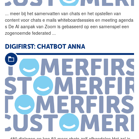
...
meer bij het samenvatten van
chats
en het opstellen van
content voor
chats
e mails whiteboardsessies en meeting agenda
s De AI aanpak van Zoom is gebaseerd op een samenspel een
zogenoemde federated
...
DIGIFIRST: CHATBOT ANNA
...
480 dialogen en kon 50 meer
chats
zelf afhandelen Het zal je