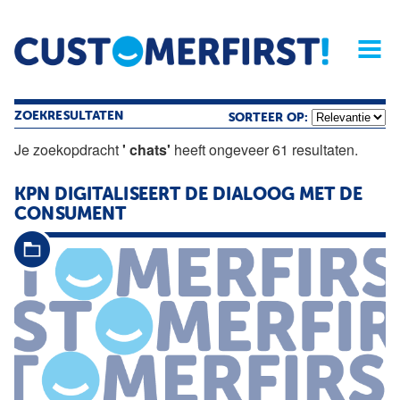
Home
Opinie
Archief
Magazine
Service
Buyers'Guide
Linked
Nieu
R
ZOEKRESULTATEN
SORTEER OP:
Je zoekopdracht
' chats'
heeft ongeveer 61 resultaten.
KPN DIGITALISEERT DE DIALOOG MET DE
CONSUMENT