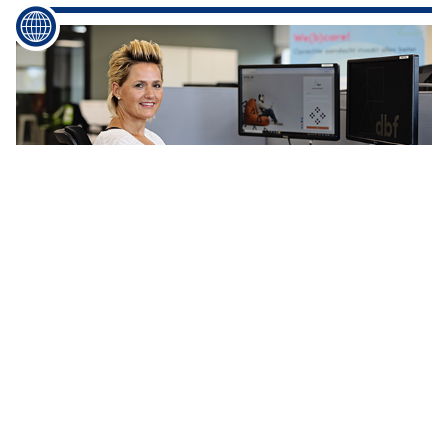
...
aan verwerken mails of
chats
voor verschillende klanten op
een dag Maar voor iedere opdrachtgever geldt dat wij goed in
hun huid kruipen wij zijn echt een verlengstuk van hun organisatie
Via
...
HOTELCHAMP PERSONALISEERT
BOEKINGSPROCES