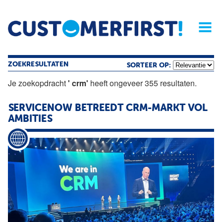
Home
Opinie
Archief
Magazine
Service
Buyers'Guide
Linked
Nieu
R
ZOEKRESULTATEN
SORTEER OP:
Je zoekopdracht
' crm'
heeft ongeveer 355 resultaten.
SERVICENOW BETREEDT CRM-MARKT VOL
AMBITIES