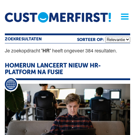
Home
Opinie
Archief
Magazine
Service
Buyers'Guide
Linked
Nieu
R
ZOEKRESULTATEN
SORTEER OP:
Je zoekopdracht
'HR'
heeft ongeveer 384 resultaten.
HOMERUN LANCEERT NIEUW HR-
PLATFORM NA FUSIE