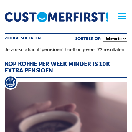
Home
Opinie
Archief
Magazine
Service
Buyers'Guide
Linked
Nieu
R
ZOEKRESULTATEN
SORTEER OP:
Je zoekopdracht
'pensioen'
heeft ongeveer 73 resultaten.
KOP KOFFIE PER WEEK MINDER IS 10K
EXTRA
PENSIOEN