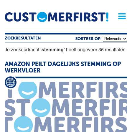
Home
Opinie
Archief
Magazine
Service
Buyers'Guide
Linked
Nieu
R
ZOEKRESULTATEN
SORTEER OP:
Je zoekopdracht
'stemming'
heeft ongeveer 36 resultaten.
AMAZON PEILT DAGELIJKS
STEMMING
OP
WERKVLOER