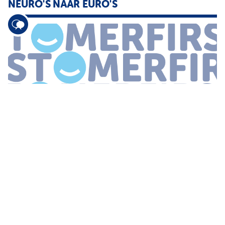
NEURO'S NAAR EURO'S
Stemmingen in klantcontact van neuro s naar euro s 19 augustus
2015 Hey Susanna mooie vakantie gehad hè Goed weer Echt
waar Twee dagen regen dat is balen zeg Dit alles uitgevoerd met
een vertrokken
...
EEN LEESBARE STEM OP SOCIAL MEDIA