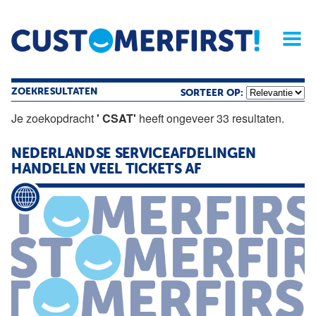
Home
Opinie
Archief
Magazine
Service
Buyers'Guide
Linked
Nieu
R
ZOEKRESULTATEN
SORTEER OP:
Je zoekopdracht
' CSAT'
heeft ongeveer 33 resultaten.
NEDERLANDSE SERVICEAFDELINGEN
HANDELEN VEEL TICKETS AF