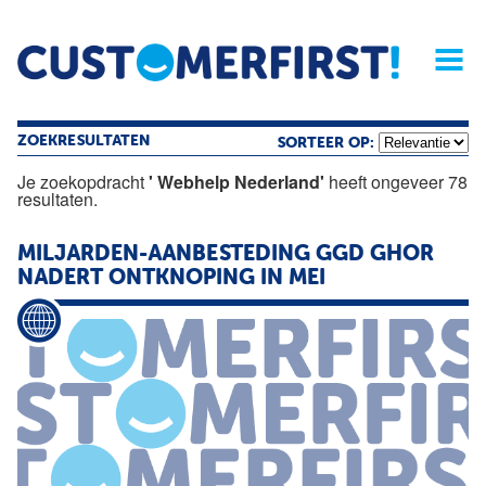
Home
Opinie
Archief
Magazine
Service
Buyers'Guide
Linked
Nieu
R
ZOEKRESULTATEN
SORTEER OP:
Je zoekopdracht
' Webhelp Nederland'
heeft ongeveer 78
resultaten.
MILJARDEN-AANBESTEDING GGD GHOR
NADERT ONTKNOPING IN MEI