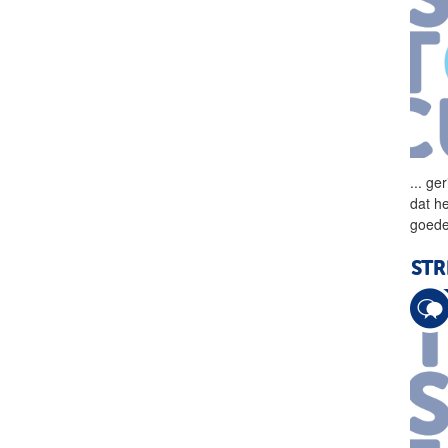
...
ger
dat h
goede
STR