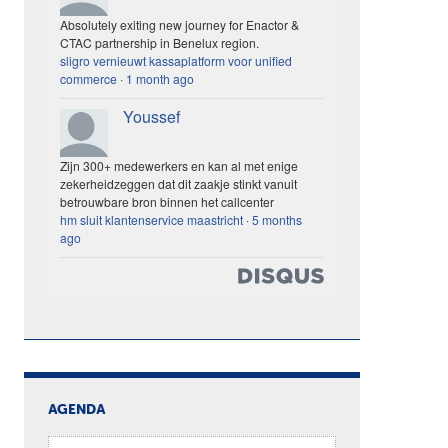
Absolutely exiting new journey for Enactor &
CTAC partnership in Benelux region.
sligro vernieuwt kassaplatform voor unified
commerce
·
1 month ago
Youssef
Zijn 300+ medewerkers en kan al met enige
zekerheidzeggen dat dit zaakje stinkt vanuit
betrouwbare bron binnen het callcenter
hm sluit klantenservice maastricht
·
5 months
ago
AGENDA