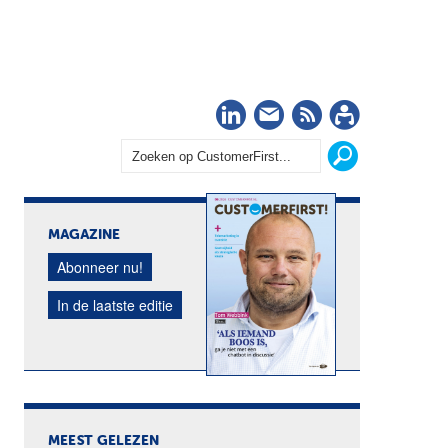
LinkedIn
Nieuwsbrief
RSS
Abonn
MAGAZINE
Abonneer nu!
In de laatste editie
MEEST GELEZEN