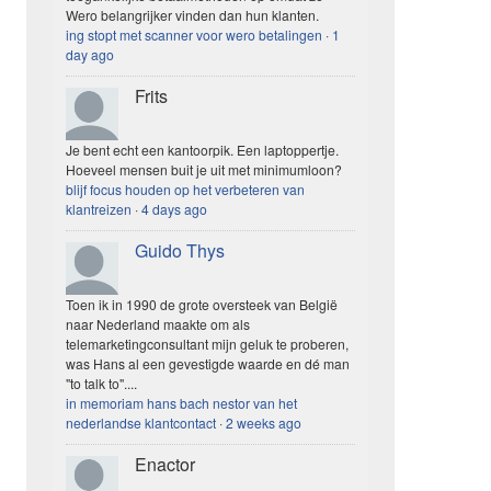
Wero belangrijker vinden dan hun klanten.
ing stopt met scanner voor wero betalingen
·
1
day ago
Frits
Je bent echt een kantoorpik. Een laptoppertje.
Hoeveel mensen buit je uit met minimumloon?
blijf focus houden op het verbeteren van
klantreizen
·
4 days ago
Guido Thys
Toen ik in 1990 de grote oversteek van België
naar Nederland maakte om als
telemarketingconsultant mijn geluk te proberen,
was Hans al een gevestigde waarde en dé man
"to talk to"....
in memoriam hans bach nestor van het
nederlandse klantcontact
·
2 weeks ago
Enactor