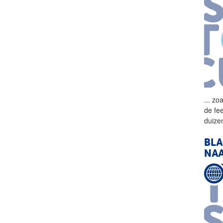
...
zoa
de fe
duize
BLA
NAA