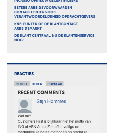
INCASSO OPNIEUW GECERTIFICEERD
BETERE ARBEIDSVOORWAARDEN
CONTACTCENTERS OOK
VERANTWOORDELIJKHEID OPDRACHTGEVERS
KNELPUNTEN OP DE KLANTCONTACT
ARBEIDSMARKT
DE KLANT CENTRAAL, NU DE KLANTENSERVICE
NOG!
REACTIES
PEOPLE
RECENT
POPULAR
RECENT COMMENTS
Stijn Hommes
Wat nu?
Customers First is blijkbaar niet het motto van
ING of ABN Amro. Ze heffen veilige en
toegankelijke betaalmethoden op omdat ze