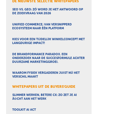
DE NIEUWSTE SELECTIE WHITEPAPERS
SEO VS. GEO: ZÓ WORD JE HET ANTWOORD OP
DE ZOEKVRAAG VAN 2026
UNIFIED COMMERCE; VAN VERSNIPPERD
ECOSYSTEEM NAAR ÉÉN PLATFORM
KIES VOOR EEN TIJDELIJK WINKELCONCEPT MET
LANGDURIGE IMPACT!
DE BRANDFORMANCE PARADOX. EEN
ONDERZOEK NAAR DE SUCCESFORMULE ACHTER
DUURZAME MARKETINGGROEI.
WAAROM FYSIEK VERGADEREN JUIST NÚ HET
VERSCHIL MAAKT
WHITEPAPERS UIT DE BUYERS'GUIDE
SLIMMER WERKEN, BETERE CX: ZO ZET JE AI
Ã©CHT AAN HET WERK
TOOLKIT AI ACT