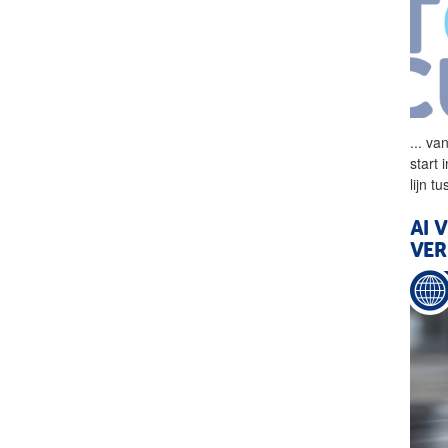
...
van
start 
lijn 
AI 
VER