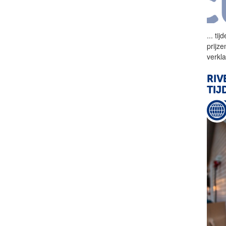
...
tij
prijz
verkl
RIV
TIJ