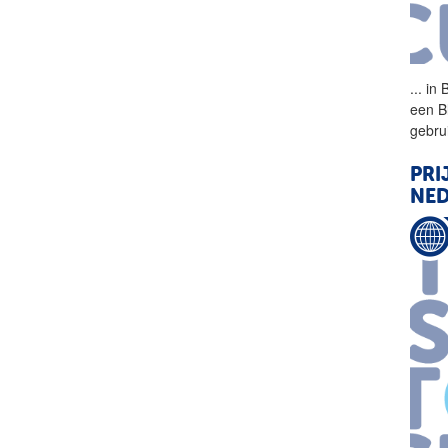
...
in 
een B
gebru
PRI
NE