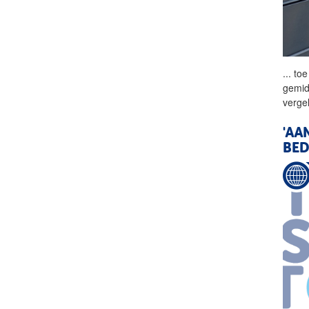
...
toe
gemidd
verge
'AA
BED