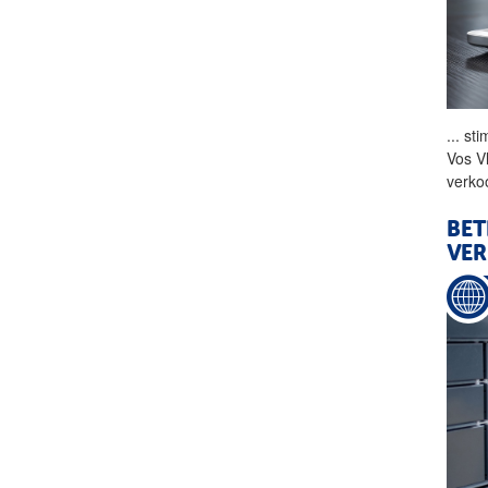
...
sti
Vos V
verko
BET
VER