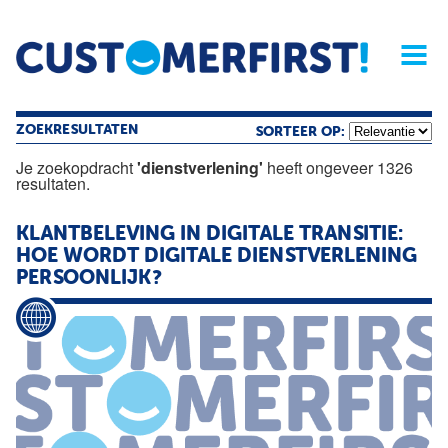
Home
Opinie
Archief
Magazine
Service
Buyers'Guide
Linked
Nieu
R
ZOEKRESULTATEN
SORTEER OP:
Je zoekopdracht
'dienstverlening'
heeft ongeveer 1326
resultaten.
KLANTBELEVING IN DIGITALE TRANSITIE:
HOE WORDT DIGITALE
DIENSTVERLENING
PERSOONLIJK?