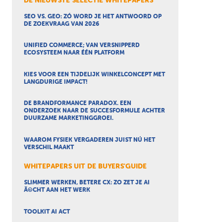
DE NIEUWSTE SELECTIE WHITEPAPERS
SEO VS. GEO: ZÓ WORD JE HET ANTWOORD OP
DE ZOEKVRAAG VAN 2026
UNIFIED COMMERCE; VAN VERSNIPPERD
ECOSYSTEEM NAAR ÉÉN PLATFORM
KIES VOOR EEN TIJDELIJK WINKELCONCEPT MET
LANGDURIGE IMPACT!
DE BRANDFORMANCE PARADOX. EEN
ONDERZOEK NAAR DE SUCCESFORMULE ACHTER
DUURZAME MARKETINGGROEI.
WAAROM FYSIEK VERGADEREN JUIST NÚ HET
VERSCHIL MAAKT
WHITEPAPERS UIT DE BUYERS'GUIDE
SLIMMER WERKEN, BETERE CX: ZO ZET JE AI
Ã©CHT AAN HET WERK
TOOLKIT AI ACT