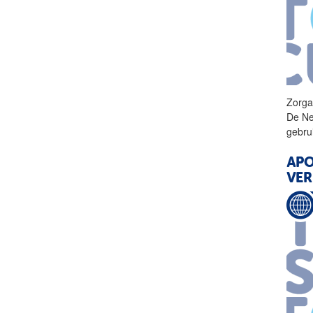
Zorga
De Ne
gebru
APO
VER