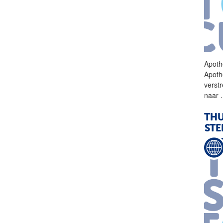
Apoth
Apoth
verst
naar
.
THU
STE