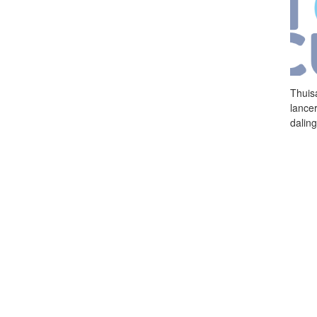
Thuis
lance
dalin