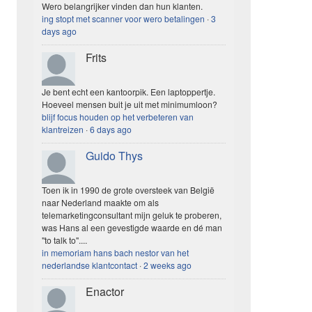
Wero belangrijker vinden dan hun klanten.
ing stopt met scanner voor wero betalingen
·
3
days ago
Frits
Je bent echt een kantoorpik. Een laptoppertje.
Hoeveel mensen buit je uit met minimumloon?
blijf focus houden op het verbeteren van
klantreizen
·
6 days ago
Guido Thys
Toen ik in 1990 de grote oversteek van België
naar Nederland maakte om als
telemarketingconsultant mijn geluk te proberen,
was Hans al een gevestigde waarde en dé man
"to talk to"....
in memoriam hans bach nestor van het
nederlandse klantcontact
·
2 weeks ago
Enactor