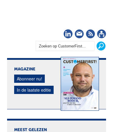
LinkedIn
Nieuwsbrief
RSS
Abonn
MAGAZINE
Abonneer nu!
In de laatste editie
MEEST GELEZEN