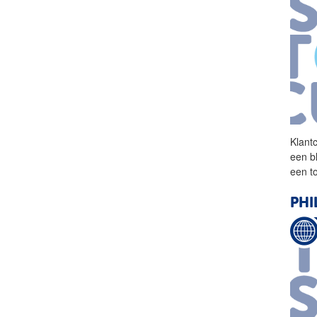
Klant
een b
een t
PHI