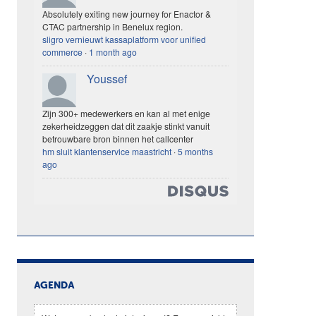
Absolutely exiting new journey for Enactor &
CTAC partnership in Benelux region.
sligro vernieuwt kassaplatform voor unified
commerce
·
1 month ago
Youssef
Zijn 300+ medewerkers en kan al met enige
zekerheidzeggen dat dit zaakje stinkt vanuit
betrouwbare bron binnen het callcenter
hm sluit klantenservice maastricht
·
5 months
ago
AGENDA