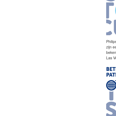
Phili
zijn 
beken
Las 
BET
PAT