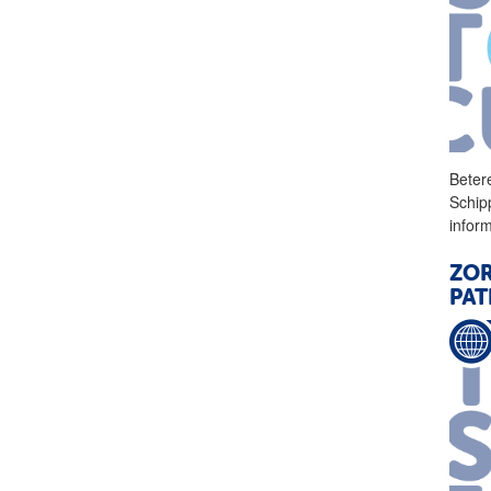
Beter
Schip
infor
ZOR
PAT