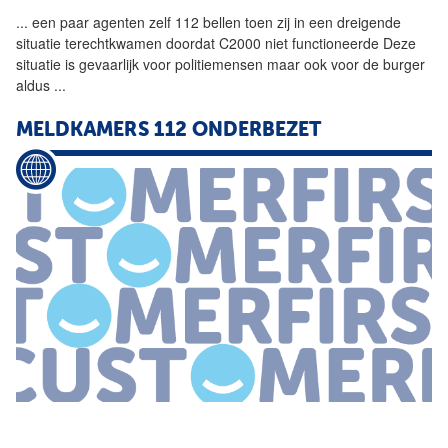
...
een paar agenten zelf
112
bellen toen zij in een dreigende
situatie terechtkwamen doordat C2000 niet functioneerde Deze
situatie is gevaarlijk voor politiemensen maar ook voor de burger
aldus
...
MELDKAMERS
112
ONDERBEZET
112
onderbezet 01 april 2015 Inspectie Veiligheid en Justitie en
het Agentschap Telecom constateren na onderzoek dat de