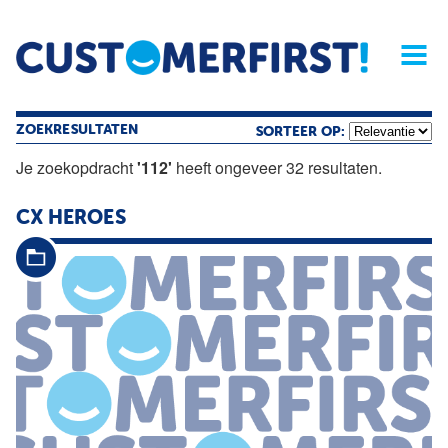
Home
Opinie
Archief
Magazine
Service
Buyers'Guide
Linked
Nieu
R
ZOEKRESULTATEN
SORTEER OP:
Je zoekopdracht
'112'
heeft ongeveer 32 resultaten.
CX HEROES