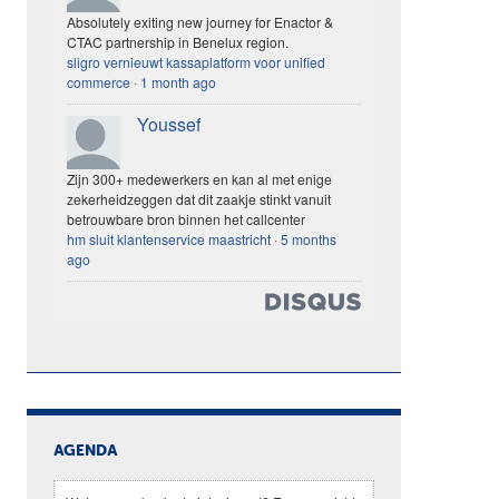
Absolutely exiting new journey for Enactor &
CTAC partnership in Benelux region.
sligro vernieuwt kassaplatform voor unified
commerce
·
1 month ago
Youssef
Zijn 300+ medewerkers en kan al met enige
zekerheidzeggen dat dit zaakje stinkt vanuit
betrouwbare bron binnen het callcenter
hm sluit klantenservice maastricht
·
5 months
ago
AGENDA