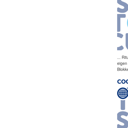
...
Rit
eigen
Blokk
COO