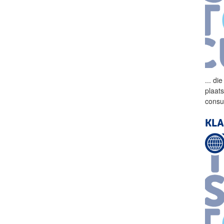
...
die
plaat
consu
KLA