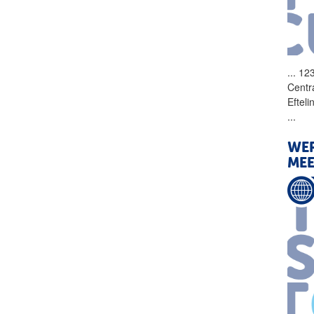
...
123
Centr
Eftel
...
WER
MEE