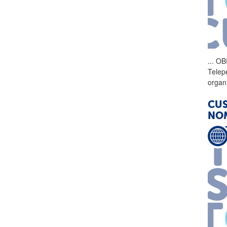
...
OBI
Telep
organ
CUS
NOM