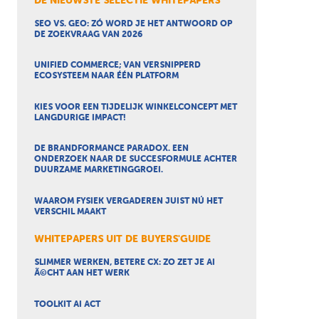
DE NIEUWSTE SELECTIE WHITEPAPERS
SEO VS. GEO: ZÓ WORD JE HET ANTWOORD OP
DE ZOEKVRAAG VAN 2026
UNIFIED COMMERCE; VAN VERSNIPPERD
ECOSYSTEEM NAAR ÉÉN PLATFORM
KIES VOOR EEN TIJDELIJK WINKELCONCEPT MET
LANGDURIGE IMPACT!
DE BRANDFORMANCE PARADOX. EEN
ONDERZOEK NAAR DE SUCCESFORMULE ACHTER
DUURZAME MARKETINGGROEI.
WAAROM FYSIEK VERGADEREN JUIST NÚ HET
VERSCHIL MAAKT
WHITEPAPERS UIT DE BUYERS'GUIDE
SLIMMER WERKEN, BETERE CX: ZO ZET JE AI
Ã©CHT AAN HET WERK
TOOLKIT AI ACT