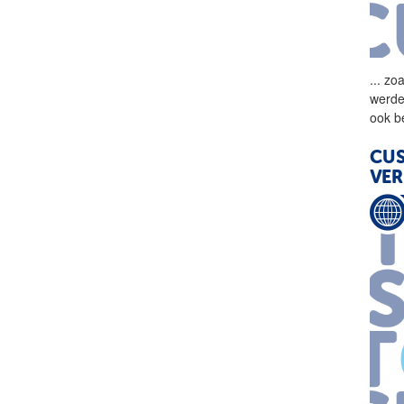
...
zoa
werde
ook b
CUS
VER