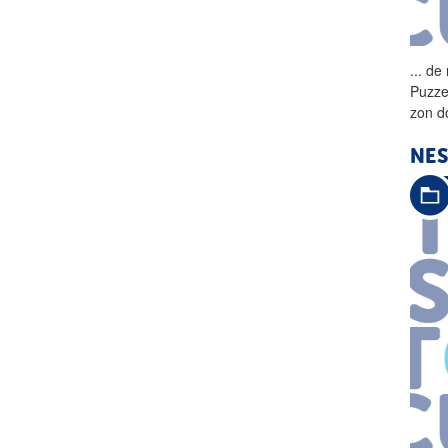
...
de 
Puzze
zon d
NES