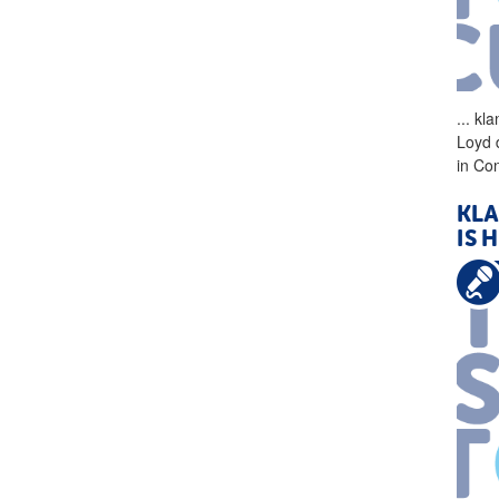
...
kla
Loyd 
in Co
KLA
IS 