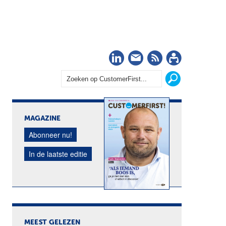
LinkedIn
Nieuwsbrief
RSS
Abonn
MAGAZINE
Abonneer nu!
In de laatste editie
MEEST GELEZEN