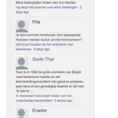
Wero belangrijker vinden dan hun klanten.
ing stopt met scanner voor wero betalingen
·
2
days ago
Frits
Je bent echt een kantoorpik. Een laptoppertje.
Hoeveel mensen buit je uit met minimumloon?
blijf focus houden op het verbeteren van
klantreizen
·
6 days ago
Guido Thys
Toen ik in 1990 de grote oversteek van België
naar Nederland maakte om als
telemarketingconsultant mijn geluk te proberen,
was Hans al een gevestigde waarde en dé man
"to talk to"....
in memoriam hans bach nestor van het
nederlandse klantcontact
·
2 weeks ago
Enactor