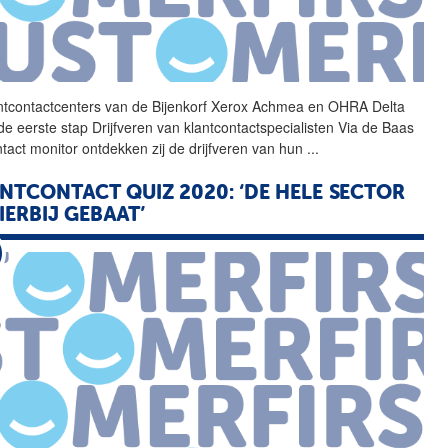
ntcontactcenters van de
Bijenkorf
Xerox Achmea en OHRA Delta
de eerste stap Drijfveren van klantcontactspecialisten Via de Baas
ntact monitor ontdekken zij de drijfveren van hun
...
NTCONTACT QUIZ 2020: ‘DE HELE SECTOR
HIERBIJ GEBAAT’