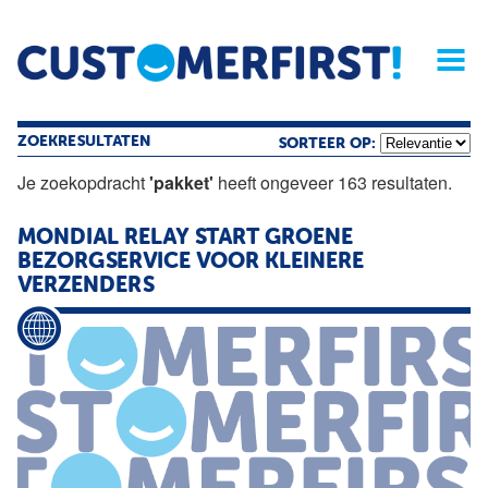
Home
Opinie
Archief
Magazine
Service
Buyers'Guide
Linked
Nieu
R
ZOEKRESULTATEN
SORTEER OP:
Je zoekopdracht
'pakket'
heeft ongeveer 163 resultaten.
MONDIAL RELAY START GROENE
BEZORGSERVICE VOOR KLEINERE
VERZENDERS