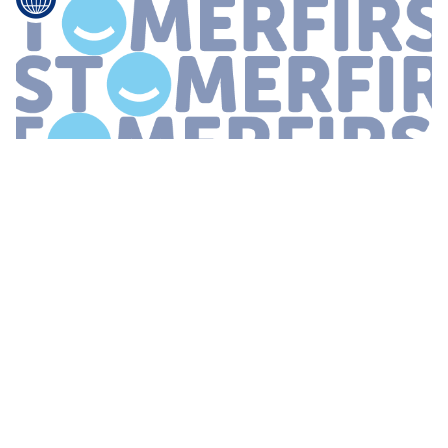
...
al aanwakkeren voordat het
pakket
wordt opengemaakt Veel
bedrijven kijken verder dan logo s en gebruiken grafische
illustraties coole typografie en citaten die bij hun merk passen om
impact en
...
CONSUMENT WIL MEER CONTROLE OVER
LEVERMOMENT