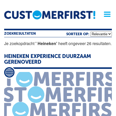
Home
Opinie
Archief
Magazine
Service
Buyers'Guide
Linked
Nieu
R
ZOEKRESULTATEN
SORTEER OP:
Je zoekopdracht
' Heineken'
heeft ongeveer 26 resultaten.
HEINEKEN
EXPERIENCE DUURZAAM
GERENOVEERD