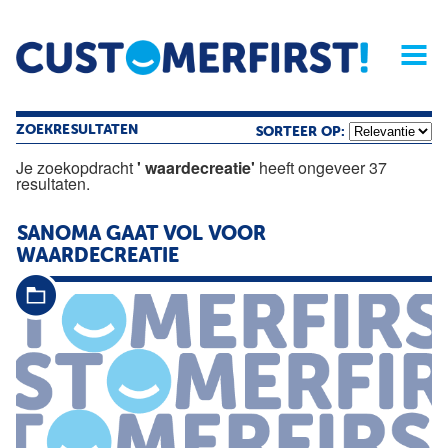
Home
Opinie
Archief
Magazine
Service
Buyers'Guide
Linked
Nieu
R
ZOEKRESULTATEN
SORTEER OP:
Je zoekopdracht
' waardecreatie'
heeft ongeveer 37
resultaten.
SANOMA GAAT VOL VOOR
WAARDECREATIE