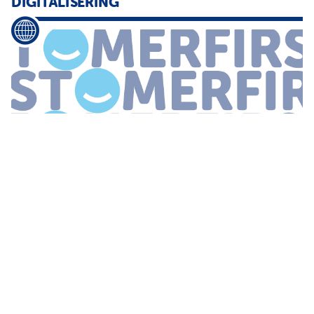
DIGITALISERING
...
de ijsberg op het gebied van
waardecreatie
Online zit in ons
DNA Ik zie alleen nog veel meer potentie in ons belangrijkste
kanaal de app Van Leeuwen wil de app binnen de hele journey
inzetten als
...
MET 'VAN DICHTBIJ' SPEELT JUMBO IN OP
TOENEMENDE KLANTVRAAG NAAR LOKAAL