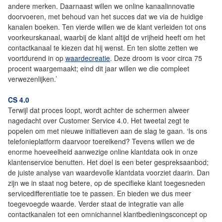
andere merken. Daarnaast willen we online kanaalinnovatie
doorvoeren, met behoud van het succes dat we via de huidige
kanalen boeken. Ten vierde willen we de klant verleiden tot ons
voorkeurskanaal, waarbij de klant altijd de vrijheid heeft om het
contactkanaal te kiezen dat hij wenst. En ten slotte zetten we
voortdurend in op
waardecreatie
. Deze droom is voor circa 75
procent waargemaakt; eind dit jaar willen we die compleet
verwezenlijken.’
CS 4.0
Terwijl dat proces loopt, wordt achter de schermen alweer
nagedacht over Customer Service 4.0. Het tweetal zegt te
popelen om met nieuwe initiatieven aan de slag te gaan. ‘Is ons
telefonieplatform daarvoor toereikend? Tevens willen we de
enorme hoeveelheid aanwezige online klantdata ook in onze
klantenservice benutten. Het doel is een beter gespreksaanbod;
de juiste analyse van waardevolle klantdata voorziet daarin. Dan
zijn we in staat nog betere, op de specifieke klant toegesneden
servicedifferentiatie toe te passen. En bieden we dus meer
toegevoegde waarde. Verder staat de integratie van alle
contactkanalen tot een omnichannel klantbedieningsconcept op