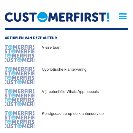
Home
Opinie
Archief
Magazine
Service
Buyers'Guide
Linked
Nieu
R
ARTIKELEN VAN DEZE AUTEUR
Vieze taart
Cypriotische klantervaring
Vijf potentiële WhatsApp-hobbels
Kerstgedachte op de klantenservice