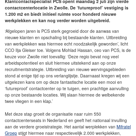
Klantcontactspecialist PCS opent maandag 2 juli zijn vierde
contactcenterlocatie in Zwolle. De ‘futureproof’ vestiging is
1.200 m2 en biedt initieel ruimte voor honderd nieuwe
werkplekken en kan nog verder worden uitgebreid.
‘Afgelopen jaren is PCS sterk gegroeid door de aanwas van
nieuwe klanten en opschaling bij bestaande klanten. Uitbreiding
van werkplekken was hiermee echt noodzakelijk geworden’, licht
CCO Ilja Gleiser toe. Volgens Mohlad Hassan, ceo van PCS, is de
keuze voor Zwolle niet toevallig: ‘Deze regio bevat nog veel
arbeidspotentieel en sluit hiermee uitstekend aan op onze
recruitmentstrategie. Uitbreiding van nieuwe wervingsgebieden
stond al enige tijd op ons verlanglijstje. Daarnaast kregen wij een
uitgelezen kans om op deze fantastische locatie een mooi en
‘futureproof’ contactcenter op te tuigen, een prachtige aanvulling
op onze bestaande locaties. Wij slaan hiermee de welbekende
twee vliegen in een klap.’
Met deze stap groeit de organisatie naar ruim 550
contactcenterseats in Nederland en geeft het nationaal invulling
aan de verdere groeistrategie. Het aantal werplekken van
Mifratel
Groep
stijgt hiermee naar respectievelijk 2.000 werkplekken,