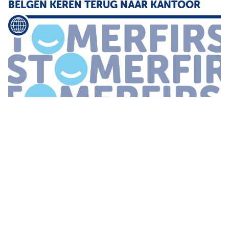
BELGEN KEREN TERUG NAAR
KANTOOR
keren terug naar
kantoor
09 juni 2020 Redactie Een enorme
hoeveelheid organisaties werd aan het begin van de coronacrisis
gedwongen hun medewerkers thuis te laten werken Voor legio
Belgen heeft
...
7 TIPS VOOR MEER HARMONIE OP
KANTOOR