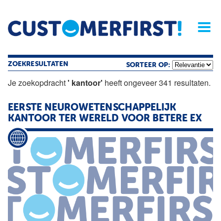
Home
Opinie
Archief
Magazine
Service
Buyers'Guide
Linked
Nieu
R
ZOEKRESULTATEN
SORTEER OP:
Je zoekopdracht
' kantoor'
heeft ongeveer 341 resultaten.
EERSTE NEUROWETENSCHAPPELIJK
KANTOOR
TER WERELD VOOR BETERE EX