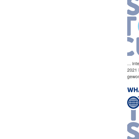
...
int
2021 
gewon
WHA