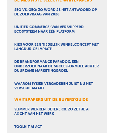
DE NIEUWSTE SELECTIE WHITEPAPERS
SEO VS. GEO: ZÓ WORD JE HET ANTWOORD OP
DE ZOEKVRAAG VAN 2026
UNIFIED COMMERCE; VAN VERSNIPPERD
ECOSYSTEEM NAAR ÉÉN PLATFORM
KIES VOOR EEN TIJDELIJK WINKELCONCEPT MET
LANGDURIGE IMPACT!
DE BRANDFORMANCE PARADOX. EEN
ONDERZOEK NAAR DE SUCCESFORMULE ACHTER
DUURZAME MARKETINGGROEI.
WAAROM FYSIEK VERGADEREN JUIST NÚ HET
VERSCHIL MAAKT
WHITEPAPERS UIT DE BUYERS'GUIDE
SLIMMER WERKEN, BETERE CX: ZO ZET JE AI
Ã©CHT AAN HET WERK
TOOLKIT AI ACT