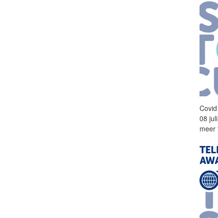
Covid
08 ju
meer 
TEL
AWA