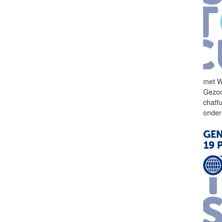
met 
Gezon
chatf
onde
GEN
19 