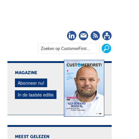
LinkedIn
Nieuwsbrief
RSS
Abonn
MAGAZINE
Abonneer nu!
In de laatste editie
MEEST GELEZEN