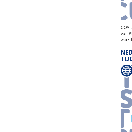
COVI
van K
werkd
NED
TIJ