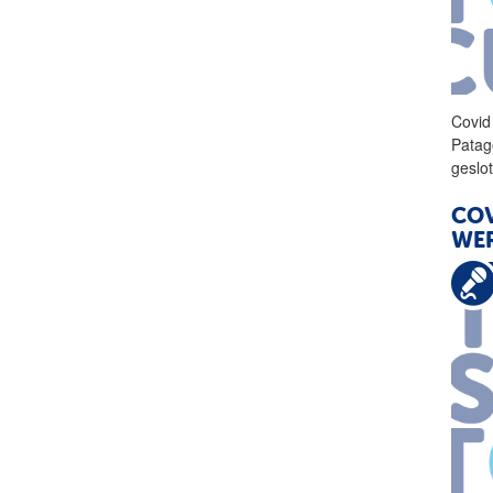
Covid
Patago
geslo
COV
WE