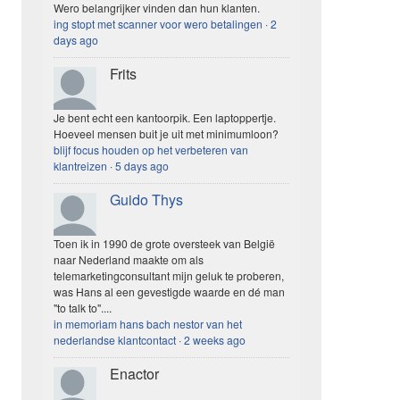
Wero belangrijker vinden dan hun klanten.
ing stopt met scanner voor wero betalingen
·
2
days ago
Frits
Je bent echt een kantoorpik. Een laptoppertje.
Hoeveel mensen buit je uit met minimumloon?
blijf focus houden op het verbeteren van
klantreizen
·
5 days ago
Guido Thys
Toen ik in 1990 de grote oversteek van België
naar Nederland maakte om als
telemarketingconsultant mijn geluk te proberen,
was Hans al een gevestigde waarde en dé man
"to talk to"....
in memoriam hans bach nestor van het
nederlandse klantcontact
·
2 weeks ago
Enactor