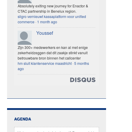
Absolutely exiting new journey for Enactor &
CTAC partnership in Benelux region.
sligro vernieuwt kassaplatform voor unified
commerce
·
1 month ago
Youssef
Zijn 300+ medewerkers en kan al met enige
zekerheidzeggen dat dit zaakje stinkt vanuit
betrouwbare bron binnen het callcenter
hm sluit klantenservice maastricht
·
5 months
ago
AGENDA