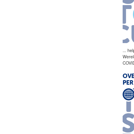
...
help
Werel
COVI
OVE
PER