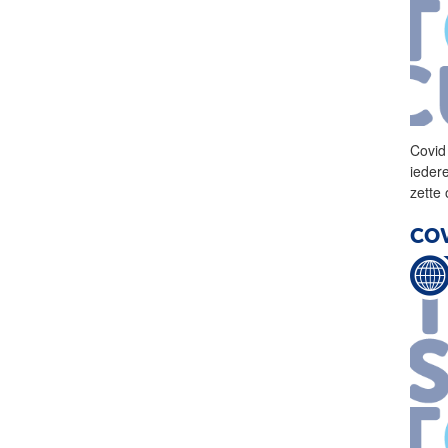
Covid
iede
zette
COV