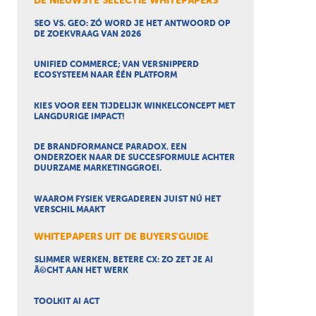
DE NIEUWSTE SELECTIE WHITEPAPERS
SEO VS. GEO: ZÓ WORD JE HET ANTWOORD OP
DE ZOEKVRAAG VAN 2026
UNIFIED COMMERCE; VAN VERSNIPPERD
ECOSYSTEEM NAAR ÉÉN PLATFORM
KIES VOOR EEN TIJDELIJK WINKELCONCEPT MET
LANGDURIGE IMPACT!
DE BRANDFORMANCE PARADOX. EEN
ONDERZOEK NAAR DE SUCCESFORMULE ACHTER
DUURZAME MARKETINGGROEI.
WAAROM FYSIEK VERGADEREN JUIST NÚ HET
VERSCHIL MAAKT
WHITEPAPERS UIT DE BUYERS'GUIDE
SLIMMER WERKEN, BETERE CX: ZO ZET JE AI
Ã©CHT AAN HET WERK
TOOLKIT AI ACT