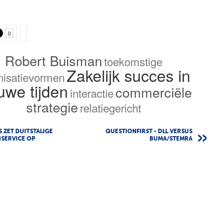
0
Robert Buisman
toekomstige
Zakelijk succes in
nisatievormen
uwe tijden
commerciële
interactie
strategie
relatiegericht
S ZET DUITSTALIGE
QUESTIONFIRST - DLL VERSUS
SERVICE OP
BUMA/STEMRA