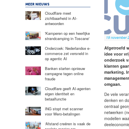
MEER NIEUWS
Cloudflare meet
zichtbaarheid in AI-
antwoorden
'Kamperen op een heerlijke
19 november 
strandcamping in Toscane'
Afgetroefd 
Onderzoek: Nederlandse e-
commerce zet versneld in
idee voor vr
op agentic AI
onderzoek v
klanten gaan
Banken starten opnieuw
marketing. I
campagne tegen online
managementa
fraude
omgaan.
Cloudflare geeft AI-agenten
eigen identiteit en
De vele vera
betaalfunctie
denken en doe
centraal geo
ING stopt met scanner
netwerken (n
voor Wero-betalingen
modellen waar
‘Afstand creëren is vaak de
deeleconomie,
snelste manier om