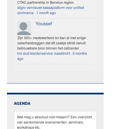
CTAC partnership in Benelux region.
sligro vernieuwt kassaplatform voor unified
commerce
·
1 month ago
Youssef
Zijn 300+ medewerkers en kan al met enige
zekerheidzeggen dat dit zaakje stinkt vanuit
betrouwbare bron binnen het callcenter
hm sluit klantenservice maastricht
·
5 months
ago
AGENDA
Wat mag u absoluut niet missen!? Een overzicht
van aankomende evenementen, seminars,
workshops etc.