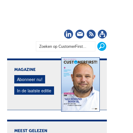
LinkedIn
Nieuwsbrief
RSS
Abonn
MAGAZINE
Abonneer nu!
In de laatste editie
MEEST GELEZEN