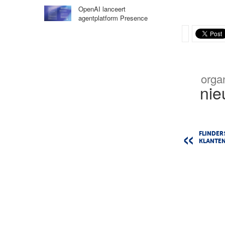
OpenAI lanceert
agentplatform Presence
orga
nie
FLINDER
KLANTEN