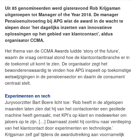
Uit 85 genomineerden werd gisteravond Rob Krijgsman
uitgeroepen tot Manager of the Year 2018. De manager
Pensioenuitvoering bij APG wist de award in de wacht te
slepen door ‘het dagelijks inzetten van innovatieve
oplossingen op het gebied van klantcontact’, aldus
organisator CCMA.
Het thema van de CCMA Awards luidde ‘story of the future’,
waarin de vraag centraal stond hoe de klantcontactbranche er in
de toekomst uit komt te zien. De organisator zegt het
bewonderenswaardig te vinden hoe APG inspeelt op toekomstige
wetswijzigingen in de pensioensector en daarin de consument
centraal stelt.
Experimenten en tech
Juryvoorzitter Bart Boere licht toe: ‘Rob heeft in de afgelopen
maanden laten zien dat hij van het contactcenter een geoliede
machine heeft gemaakt, met KPI’s op klant en medewerker om
jaloers op te zijn. […] Daarnaast zoekt hij continu naar verdieping
van het klantcontact door experimenten en technologie.’
Krijgsman zelf gaf tijdens de awarduitreiking aan voornamelijk