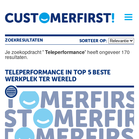
Home
Opinie
Archief
Magazine
Service
Buyers'Guide
Linked
Nieu
R
ZOEKRESULTATEN
SORTEER OP:
Je zoekopdracht
' Teleperformance'
heeft ongeveer 170
resultaten.
TELEPERFORMANCE
IN TOP 5 BESTE
WERKPLEK TER WERELD