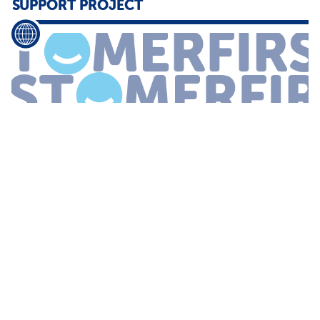
SUPPORT PROJECT
wint internationale award voor COVID 19 Support Project 26
November 2021 Redactie
Teleperformance
Benelux heeft
dinsdagavond een award gewonnen tijdens de European Contact
Centre
...
TOP 20 FACILITAIRE CONTACTCENTERS
2024 -
TELEPERFORMANCE