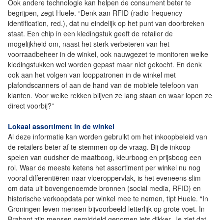
Ook andere technologie kan helpen de consument beter te
begrijpen, zegt Huele. “Denk aan RFID (radio-frequency
identification, red.), dat nu eindelijk op het punt van doorbreken
staat. Een chip in een kledingstuk geeft de retailer de
mogelijkheid om, naast het sterk verbeteren van het
voorraadbeheer in de winkel, ook nauwgezet te monitoren welke
kledingstukken wel worden gepast maar niet gekocht. En denk
ook aan het volgen van looppatronen in de winkel met
plafondscanners of aan de hand van de mobiele telefoon van
klanten. Voor welke rekken blijven ze lang staan en waar lopen ze
direct voorbij?”
Lokaal assortiment in de winkel
Al deze informatie kan worden gebruikt om het inkoopbeleid van
de retailers beter af te stemmen op de vraag. Bij de inkoop
spelen van oudsher de maatboog, kleurboog en prijsboog een
rol. Waar de meeste ketens het assortiment per winkel nu nog
vooral differentiëren naar vloeroppervlak, is het eveneens slim
om data uit bovengenoemde bronnen (social media, RFID) en
historische verkoopdata per winkel mee te nemen, tipt Huele. “In
Groningen leven mensen bijvoorbeeld letterlijk op grote voet. In
Brabant zijn mensen gemiddeld genomen iets dikker. Je ziet dat