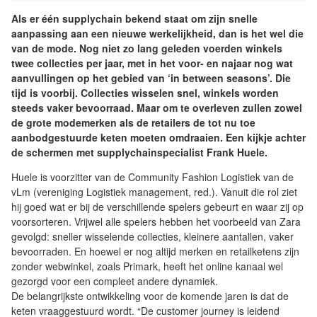
Als er één supplychain bekend staat om zijn snelle
aanpassing aan een nieuwe werkelijkheid, dan is het wel die
van de mode. Nog niet zo lang geleden voerden winkels
twee collecties per jaar, met in het voor- en najaar nog wat
aanvullingen op het gebied van ‘in between seasons’. Die
tijd is voorbij. Collecties wisselen snel, winkels worden
steeds vaker bevoorraad. Maar om te overleven zullen zowel
de grote modemerken als de retailers de tot nu toe
aanbodgestuurde keten moeten omdraaien. Een kijkje achter
de schermen met supplychainspecialist Frank Huele.
Huele is voorzitter van de Community Fashion Logistiek van de
vLm (vereniging Logistiek management, red.). Vanuit die rol ziet
hij goed wat er bij de verschillende spelers gebeurt en waar zij op
voorsorteren. Vrijwel alle spelers hebben het voorbeeld van Zara
gevolgd: sneller wisselende collecties, kleinere aantallen, vaker
bevoorraden. En hoewel er nog altijd merken en retailketens zijn
zonder webwinkel, zoals Primark, heeft het online kanaal wel
gezorgd voor een compleet andere dynamiek.
De belangrijkste ontwikkeling voor de komende jaren is dat de
keten vraaggestuurd wordt. “De customer journey is leidend