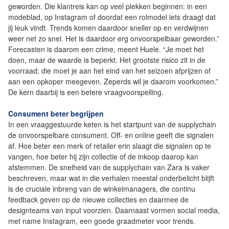
geworden. Die klantreis kan op veel plekken beginnen: in een
modeblad, op Instagram of doordat een rolmodel iets draagt dat
jij leuk vindt. Trends komen daardoor sneller op en verdwijnen
weer net zo snel. Het is daardoor erg onvoorspelbaar geworden.”
Forecasten is daarom een crime, meent Huele. “Je moet het
doen, maar de waarde is beperkt. Het grootste risico zit in de
voorraad; die moet je aan het eind van het seizoen afprijzen of
aan een opkoper meegeven. Zeperds wil je daarom voorkomen.”
De kern daarbij is een betere vraagvoorspelling.
Consument beter begrijpen
In een vraaggestuurde keten is het startpunt van de supplychain
de onvoorspelbare consument. Off- en online geeft die signalen
af. Hoe beter een merk of retailer erin slaagt die signalen op te
vangen, hoe beter hij zijn collectie of de inkoop daarop kan
afstemmen. De snelheid van de supplychain van Zara is vaker
beschreven, maar wat in die verhalen meestal onderbelicht blijft
is de cruciale inbreng van de winkelmanagers, die continu
feedback geven op de nieuwe collecties en daarmee de
designteams van input voorzien. Daarnaast vormen social media,
met name Instagram, een goede graadmeter voor trends.