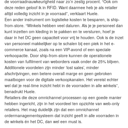
de voorraadnauwkeurigheid naar zo’n zestig procent. “Ook om
deze reden geloof ik in RFID. Want daarmee heb je als retailer
altijd volledig inzicht in je voorraad”, verklaart Huele.
Een ander instrument om logistieke kosten te besparen, is ship-
from-store. “Winkels hebben veel daluren. Als je je personeel dan
kunt inzetten om kleding in te pakken en te versturen, hoef je
daar in het DC geen capaciteit voor vrij te houden. Ook is de inzet
van personeel makkelijker op te schalen bij een piek in het e-
commerce kanaal, zoals na een VIP-avond of een speciale
verkoopactie. Door ship-from-store kunnen de operationele
kosten van fulfilment van weborders vaak onder de 25% blijven.
Additionele voordelen zijn minder ‘lost sales’, minder
afschrijvingen, een betere overall marge en geen gebroken
maatbogen voor de digitale verkoopkanalen. Het vereist echter
wel dat je real-time inzicht hebt in de voorraden in alle winkels”,
benadrukt Huele.
Retailers die deze omnichannel processen op een goede manier
hebben ingericht, zijn in het voordeel ten opzichte van web-only
retailers. Het mag duidelijk zijn dat een omnichannel
ordermanagementsysteem dat inzicht geeft in alle voorraden in
de winkels én het DC, dan wel een must is.