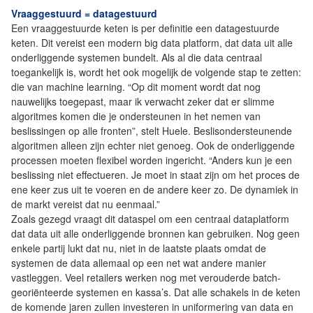
Vraaggestuurd = datagestuurd
Een vraaggestuurde keten is per definitie een datagestuurde
keten. Dit vereist een modern big data platform, dat data uit alle
onderliggende systemen bundelt. Als al die data centraal
toegankelijk is, wordt het ook mogelijk de volgende stap te zetten:
die van machine learning. “Op dit moment wordt dat nog
nauwelijks toegepast, maar ik verwacht zeker dat er slimme
algoritmes komen die je ondersteunen in het nemen van
beslissingen op alle fronten”, stelt Huele. Beslisondersteunende
algoritmen alleen zijn echter niet genoeg. Ook de onderliggende
processen moeten flexibel worden ingericht. “Anders kun je een
beslissing niet effectueren. Je moet in staat zijn om het proces de
ene keer zus uit te voeren en de andere keer zo. De dynamiek in
de markt vereist dat nu eenmaal.”
Zoals gezegd vraagt dit dataspel om een centraal dataplatform
dat data uit alle onderliggende bronnen kan gebruiken. Nog geen
enkele partij lukt dat nu, niet in de laatste plaats omdat de
systemen de data allemaal op een net wat andere manier
vastleggen. Veel retailers werken nog met verouderde batch-
georiënteerde systemen en kassa’s. Dat alle schakels in de keten
de komende jaren zullen investeren in uniformering van data en