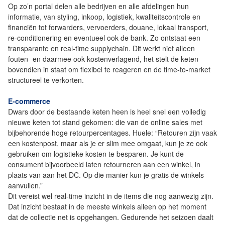
Op zo’n portal delen alle bedrijven en alle afdelingen hun
informatie, van styling, inkoop, logistiek, kwaliteitscontrole en
financiën tot forwarders, vervoerders, douane, lokaal transport,
re-conditionering en eventueel ook de bank. Zo ontstaat een
transparante en real-time supplychain. Dit werkt niet alleen
fouten- en daarmee ook kostenverlagend, het stelt de keten
bovendien in staat om flexibel te reageren en de time-to-market
structureel te verkorten.
E-commerce
Dwars door de bestaande keten heen is heel snel een volledig
nieuwe keten tot stand gekomen: die van de online sales met
bijbehorende hoge retourpercentages. Huele: “Retouren zijn vaak
een kostenpost, maar als je er slim mee omgaat, kun je ze ook
gebruiken om logistieke kosten te besparen. Je kunt de
consument bijvoorbeeld laten retourneren aan een winkel, in
plaats van aan het DC. Op die manier kun je gratis de winkels
aanvullen.”
Dit vereist wel real-time inzicht in de items die nog aanwezig zijn.
Dat inzicht bestaat in de meeste winkels alleen op het moment
dat de collectie net is opgehangen. Gedurende het seizoen daalt