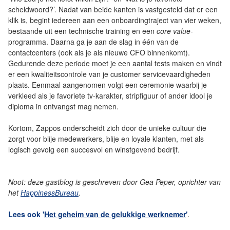
scheldwoord?’. Nadat van beide kanten is vastgesteld dat er een
klik is, begint iedereen aan een onboardingtraject van vier weken,
bestaande uit een technische training en een
core value
-
programma. Daarna ga je aan de slag in één van de
contactcenters (ook als je als nieuwe CFO binnenkomt).
Gedurende deze periode moet je een aantal tests maken en vindt
er een kwaliteitscontrole van je customer servicevaardigheden
plaats. Eenmaal aangenomen volgt een ceremonie waarbij je
verkleed als je favoriete tv-karakter, stripfiguur of ander idool je
diploma in ontvangst mag nemen.
Kortom, Zappos onderscheidt zich door de unieke cultuur die
zorgt voor blije medewerkers, blije en loyale klanten, met als
logisch gevolg een succesvol en winstgevend bedrijf.
Noot: deze gastblog is geschreven door Gea Peper, oprichter van
het
HappinessBureau
.
Lees ook '
Het geheim van de gelukkige werknemer
'
.