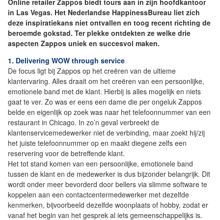
Online retailer Zappos biedt tours aan in zijn hoofdkantoor
in Las Vegas. Het Nederlandse HappinessBureau liet zich
deze inspiratiekans niet ontvallen en toog recent richting de
beroemde gokstad. Ter plekke ontdekten ze welke drie
aspecten Zappos uniek en succesvol maken.
1. Delivering WOW through service
De focus ligt bij Zappos op het creëren van de ultieme
klantervaring. Alles draait om het creëren van een persoonlijke,
emotionele band met de klant. Hierbij is alles mogelijk en niets
gaat te ver. Zo was er eens een dame die per ongeluk Zappos
belde en eigenlijk op zoek was naar het telefoonnummer van een
restaurant in Chicago. In zo’n geval verbreekt de
klantenservicemedewerker niet de verbinding, maar zoekt hij/zij
het juiste telefoonnummer op en maakt diegene zelfs een
reservering voor de betreffende klant.
Het tot stand komen van een persoonlijke, emotionele band
tussen de klant en de medewerker is dus bijzonder belangrijk. Dit
wordt onder meer bevorderd door bellers via slimme software te
koppelen aan een contactcentermedewerker met dezelfde
kenmerken, bijvoorbeeld dezelfde woonplaats of hobby, zodat er
vanaf het begin van het gesprek al iets gemeenschappelijks is.