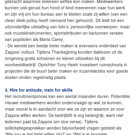
gebracht waarmee iedereen selfies kon maken. Medewerkers
kunnen ook gerust hun hond of kind meenemen naar hun werk
en zijn vrij om hun bureau aan te kleden zoals zij willen (van een
clean desk policy heeft niemand hier gehoord). Dit leidt tot een
uitzonderlijke uitstalling van foto’s, persoonlijke voorwerpen, maar
ook muziekinstrumenten, sportattributen en kartonnen versies
van popidolen als Maria Carey.
- De wereld een beetje beter maken is eveneens onderdeel van
Zappos’ cultuur. Tijdens Thanksgiving konden daklozen uit de
omgeving gratis schoenen en kleren uitzoeken bij dit
voorbeeldbedrijf. Oprichter Tony Hsieh investeert ruimschoots in
projecten die de buurt beter maken en inzamelacties voor goede
doelen vinden regelmatig plaats.
3. Hire for attitude, train for skills
Het recruitmentproces kan een aantal maanden duren. Potentiële
nieuwe medewerkers worden ondervraagd op wat ze kunnen,
maar vooral is er aandacht voor wie ze zijn en waarom ze voor
Zappos willen werken. De bedrijfsfit is erg belangrijk, want niet
iedereen past bij Zappos (en vice versa). Tijdens
sollicitatiegesprekken worden bijvoorbeeld vragen gesteld als
‘Wie zou je het liefst willen zijn?’ en ‘Wat is je favoriete