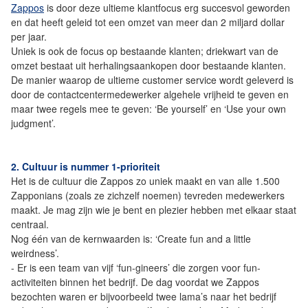
Zappos
is door deze ultieme klantfocus erg succesvol geworden
en dat heeft geleid tot een omzet van meer dan 2 miljard dollar
per jaar.
Uniek is ook de focus op bestaande klanten; driekwart van de
omzet bestaat uit herhalingsaankopen door bestaande klanten.
De manier waarop de ultieme customer service wordt geleverd is
door de contactcentermedewerker algehele vrijheid te geven en
maar twee regels mee te geven: ‘Be yourself’ en ‘Use your own
judgment’.
2. Cultuur is nummer 1-prioriteit
Het is de cultuur die Zappos zo uniek maakt en van alle 1.500
Zapponians (zoals ze zichzelf noemen) tevreden medewerkers
maakt. Je mag zijn wie je bent en plezier hebben met elkaar staat
centraal.
Nog één van de kernwaarden is: ‘Create fun and a little
weirdness’.
- Er is een team van vijf ‘fun-gineers’ die zorgen voor fun-
activiteiten binnen het bedrijf. De dag voordat we Zappos
bezochten waren er bijvoorbeeld twee lama’s naar het bedrijf