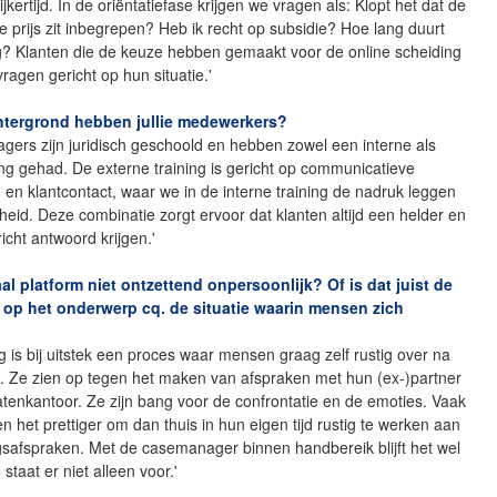
jkertijd. In de oriëntatiefase krijgen we vragen als: Klopt het dat de
e prijs zit inbegrepen? Heb ik recht op subsidie? Hoe lang duurt
g? Klanten die de keuze hebben gemaakt voor de online scheiding
vragen gericht op hun situatie.'
htergrond hebben jullie medewerkers?
ers zijn juridisch geschoold en hebben zowel een interne als
ing gehad. De externe training is gericht op communicatieve
en klantcontact, waar we in de interne training de nadruk leggen
eid. Deze combinatie zorgt ervoor dat klanten altijd een helder en
icht antwoord krijgen.'
taal platform niet ontzettend onpersoonlijk? Of is dat juist de
t op het onderwerp cq. de situatie waarin mensen zich
g is bij uitstek een proces waar mensen graag zelf rustig over na
n. Ze zien op tegen het maken van afspraken met hun (ex-)partner
tenkantoor. Ze zijn bang voor de confrontatie en de emoties. Vaak
 het prettiger om dan thuis in hun eigen tijd rustig te werken aan
gsafspraken. Met de casemanager binnen handbereik blijft het wel
e staat er niet alleen voor.'