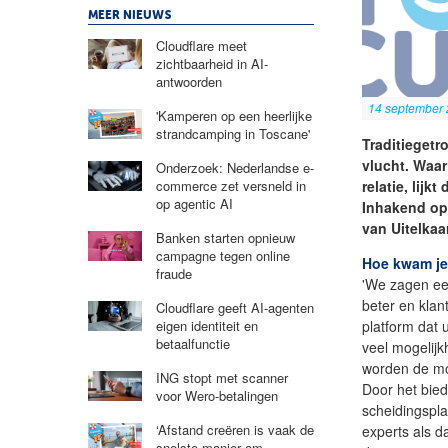
MEER NIEUWS
Cloudflare meet
zichtbaarheid in AI-
antwoorden
14 september
'Kamperen op een heerlijke
strandcamping in Toscane'
Traditieget
vlucht. Waar
Onderzoek: Nederlandse e-
relatie, lij
commerce zet versneld in
op agentic AI
Inhakend op 
van Uitelkaa
Banken starten opnieuw
campagne tegen online
Hoe kwam je
fraude
'We zagen een
beter en klan
Cloudflare geeft AI-agenten
platform dat 
eigen identiteit en
betaalfunctie
veel mogelij
worden de mog
ING stopt met scanner
Door het bie
voor Wero-betalingen
scheidingsplan
‘Afstand creëren is vaak de
experts als d
snelste manier om