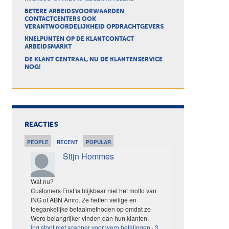
BETERE ARBEIDSVOORWAARDEN
CONTACTCENTERS OOK
VERANTWOORDELIJKHEID OPDRACHTGEVERS
KNELPUNTEN OP DE KLANTCONTACT
ARBEIDSMARKT
DE KLANT CENTRAAL, NU DE KLANTENSERVICE
NOG!
REACTIES
PEOPLE
RECENT
POPULAR
Stijn Hommes
Wat nu?
Customers First is blijkbaar niet het motto van
ING of ABN Amro. Ze heffen veilige en
toegankelijke betaalmethoden op omdat ze
Wero belangrijker vinden dan hun klanten.
ing stopt met scanner voor wero betalingen
·
3