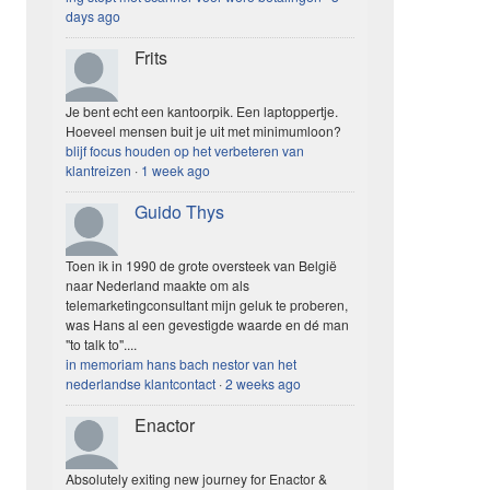
days ago
Frits
Je bent echt een kantoorpik. Een laptoppertje.
Hoeveel mensen buit je uit met minimumloon?
blijf focus houden op het verbeteren van
klantreizen
·
1 week ago
Guido Thys
Toen ik in 1990 de grote oversteek van België
naar Nederland maakte om als
telemarketingconsultant mijn geluk te proberen,
was Hans al een gevestigde waarde en dé man
"to talk to"....
in memoriam hans bach nestor van het
nederlandse klantcontact
·
2 weeks ago
Enactor
Absolutely exiting new journey for Enactor &