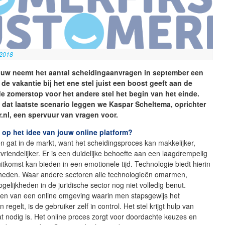
 2018
rouw neemt het aantal scheidingaanvragen in september een
 de vakantie bij het ene stel juist een boost geeft aan de
kt de zomerstop voor het andere stel het begin van het einde.
dat laatste scenario leggen we Kaspar Scheltema, oprichter
r.nl, een spervuur van vragen voor.
 op het idee van jouw online platform?
 gat in de markt, want het scheidingsproces kan makkelijker,
tvriendelijker. Er is een duidelijke behoefte aan een laagdrempelig
uitkomst kan bieden in een emotionele tijd. Technologie biedt hierin
kheden. Waar andere sectoren alle technologieën omarmen,
elijkheden in de juridische sector nog niet volledig benut.
den van een online omgeving waarin men stapsgewijs het
 regelt, is de gebruiker zelf in control. Het stel krijgt hulp van
at nodig is. Het online proces zorgt voor doordachte keuzes en