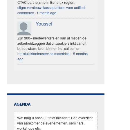
CTAC partnership in Benelux region.
sligro vernieuwt kassaplatform voor unified
commerce
·
1 month ago
Youssef
Zijn 300+ medewerkers en kan al met enige
zekerheidzeggen dat dit zaakje stinkt vanuit
betrouwbare bron binnen het callcenter
hm sluit klantenservice maastricht
·
5 months
ago
AGENDA
Wat mag u absoluut niet missen!? Een overzicht
van aankomende evenementen, seminars,
workshops etc.