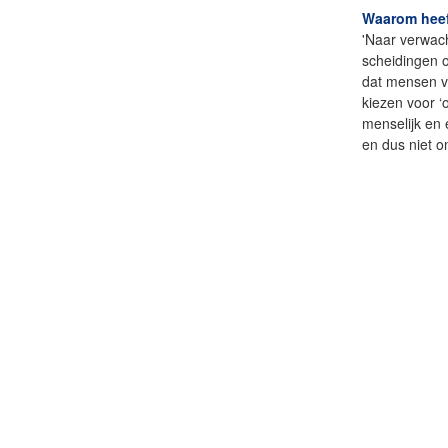
Waarom heef
'Naar verwach
scheidingen o
dat mensen v
kiezen voor ‘o
menselijk en
en dus niet on