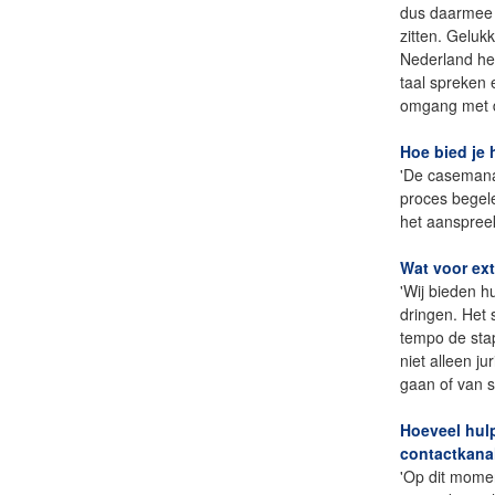
dus daarmee a
zitten. Geluk
Nederland he
taal spreken
omgang met d
Hoe bied je 
'De casemanag
proces begele
het aanspreek
Wat voor ext
'Wij bieden h
dringen. Het 
tempo de stap
niet alleen j
gaan of van so
Hoeveel hulp
contactkanal
'Op dit momen