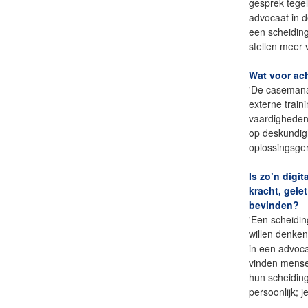
gesprek tegeli
advocaat in d
een scheidin
stellen meer 
Wat voor ac
'De casemanag
externe train
vaardigheden 
op deskundigh
oplossingsger
Is zo’n digi
kracht, gele
bevinden?
'Een scheidin
willen denke
in een advoca
vinden mensen
hun scheidin
persoonlijk; j