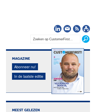
LinkedIn
Nieuwsbrief
RSS
Abonn
MAGAZINE
Abonneer nu!
In de laatste editie
MEEST GELEZEN