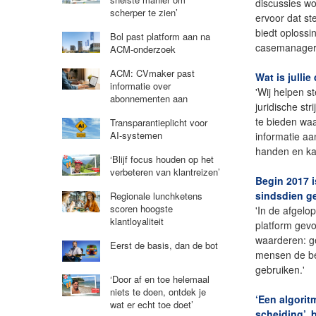
discussies wo
scherper te zien’
ervoor dat st
biedt oplossi
Bol past platform aan na
casemanager di
ACM-onderzoek
ACM: CVmaker past
Wat is jullie
informatie over
'Wij helpen s
abonnementen aan
juridische st
te bieden wa
Transparantieplicht voor
AI-systemen
informatie aan
handen en ka
‘Blijf focus houden op het
verbeteren van klantreizen’
Begin 2017 i
sindsdien g
Regionale lunchketens
scoren hoogste
'In de afgel
klantloyaliteit
platform gevo
waarderen: ge
Eerst de basis, dan de bot
mensen de beo
gebruiken.'
‘Door af en toe helemaal
niets te doen, ontdek je
‘Een algorit
wat er echt toe doet’
scheiding’, 