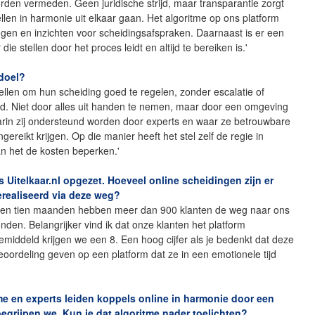
rden vermeden. Geen juridische strijd, maar transparantie zorgt
ellen in harmonie uit elkaar gaan. Het algoritme op ons platform
ngen en inzichten voor scheidingsafspraken. Daarnaast is er een
e stellen door het proces leidt en altijd te bereiken is.'
 doel?
tellen om hun scheiding goed te regelen, zonder escalatie of
rijd. Niet door alles uit handen te nemen, maar door een omgeving
arin zij ondersteund worden door experts en waar ze betrouwbare
gereikt krijgen. Op die manier heeft het stel zelf de regie in
n het de kosten beperken.'
s Uitelkaar.nl opgezet. Hoeveel online scheidingen zijn er
erealiseerd via deze weg?
open tien maanden hebben meer dan 900 klanten de weg naar ons
nden. Belangrijker vind ik dat onze klanten het platform
middeld krijgen we een 8. Een hoog cijfer als je bedenkt dat deze
ordeling geven op een platform dat ze in een emotionele tijd
me en experts leiden koppels online in harmonie door een
begrijpen we. Kun je dat algoritme nader toelichten?