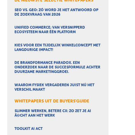
DE NIEUWSTE SELECTIE WHITEPAPERS
SEO VS. GEO: ZÓ WORD JE HET ANTWOORD OP
DE ZOEKVRAAG VAN 2026
UNIFIED COMMERCE; VAN VERSNIPPERD
ECOSYSTEEM NAAR ÉÉN PLATFORM
KIES VOOR EEN TIJDELIJK WINKELCONCEPT MET
LANGDURIGE IMPACT!
DE BRANDFORMANCE PARADOX. EEN
ONDERZOEK NAAR DE SUCCESFORMULE ACHTER
DUURZAME MARKETINGGROEI.
WAAROM FYSIEK VERGADEREN JUIST NÚ HET
VERSCHIL MAAKT
WHITEPAPERS UIT DE BUYERS'GUIDE
SLIMMER WERKEN, BETERE CX: ZO ZET JE AI
Ã©CHT AAN HET WERK
TOOLKIT AI ACT