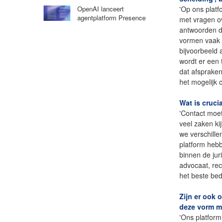
'Op ons platf
OpenAI lanceert
agentplatform Presence
met vragen o
antwoorden d
vormen vaak d
bijvoorbeeld 
wordt er een 
dat afsprake
het mogelijk
Wat is cruci
'Contact moet
veel zaken ki
we verschille
platform hebb
binnen de jur
advocaat, re
het beste bed
Zijn er ook 
deze vorm m
'Ons platform