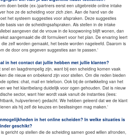
orm doen beide (ex-)partners eerst een uitgebreide online intake
ver hoe ze de scheiding voor zich zien. Aan de hand van de
oet het systeem suggesties voor afspraken. Deze suggesties
e basis van de scheidingsafspraken. Als stellen in de intake
allebei aangeven dat de vrouw in de koopwoning blijft wonen, dan
tekst aangemaakt die dit formuleert voor het plan. De ervaring leert
n die zelf worden gemaakt, het beste worden nageleefd. Daarom is
 om de door ons gegeven suggesties aan te passen.'
aal in het contact dat jullie hebben met jullie klanten?
 snel en laagdrempelig zijn, want bij een scheiding komen vaak
jken die nieuw en onbekend zijn voor stellen. Om die reden bieden
nde opties: chat, mail en telefoon. Ook bij de ontwikkeling van het
en we het klantbelang duidelijk voor ogen gehouden. Dat is nieuw
idische sector, want hier wordt vaak vanuit de instanties (lees:
chtbank, hulpverlener) gedacht. We hebben geleerd dat we de klant
ienen als hij zelf de keuzes en beslissingen mag maken.'
onmogelijkheden in het online scheiden? In welke situaties is
inder geschikt?
 is gericht op stellen die de scheiding samen goed willen afronden,