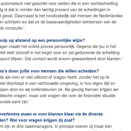
utomatisch niet geschikt voor stellen die in een vechtscheiding
kig is dat in minder dan twintig procent van de scheidingen in
t geval. Daarnaast is het noodzakelijk dat mensen de Nederlandse
 en schrijven en dat ze de basisvaardigheden beheersen van de
e computer.'
hulp op afstand op een persoonlijke wijze?
er maakt het online proces persoonlijk. Degene die jou in het
idt stelt zichzelf in het begin voor en zal gedurende de scheiding
punt blijven. Dat contact wordt enorm gewaardeerd door klanten.'
ra’s doen jullie voor mensen die willen scheiden?
ulp als men er niet uitkomt of vragen heeft, zonder het op te
stel doorloopt in een vertrouwde omgeving, in hun eigen tijd en
pen door en wij ondersteunen ze. Als gevolg hiervan krijgen we
uridische vragen, maar ook vragen die over de financiële situatie
ciale aard zijn.'
verleners staan er voor klanten klaar via de diverse
en? Wat voor vragen krijgen zij zoal?
t zijn er drie casemanagers. In principe voeren zij maar één