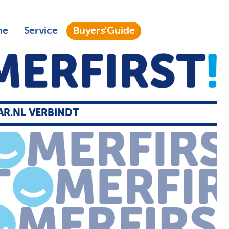
ne
Service
Buyers'Guide
AR.NL VERBINDT