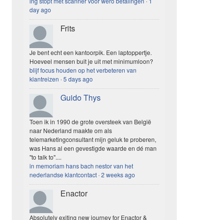
ing stopt met scanner voor wero betalingen
·
1
day ago
Frits
Je bent echt een kantoorpik. Een laptoppertje.
Hoeveel mensen buit je uit met minimumloon?
blijf focus houden op het verbeteren van
klantreizen
·
5 days ago
Guido Thys
Toen ik in 1990 de grote oversteek van België
naar Nederland maakte om als
telemarketingconsultant mijn geluk te proberen,
was Hans al een gevestigde waarde en dé man
"to talk to"....
in memoriam hans bach nestor van het
nederlandse klantcontact
·
2 weeks ago
Enactor
Absolutely exiting new journey for Enactor &