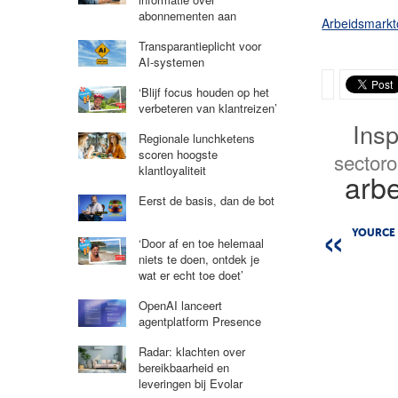
abonnementen aan
Arbeidsmark
Transparantieplicht voor
AI-systemen
‘Blijf focus houden op het
verbeteren van klantreizen’
Insp
Regionale lunchketens
scoren hoogste
sector
klantloyaliteit
arb
Eerst de basis, dan de bot
YOURCE 
‘Door af en toe helemaal
niets te doen, ontdek je
wat er echt toe doet’
OpenAI lanceert
agentplatform Presence
Radar: klachten over
bereikbaarheid en
leveringen bij Evolar