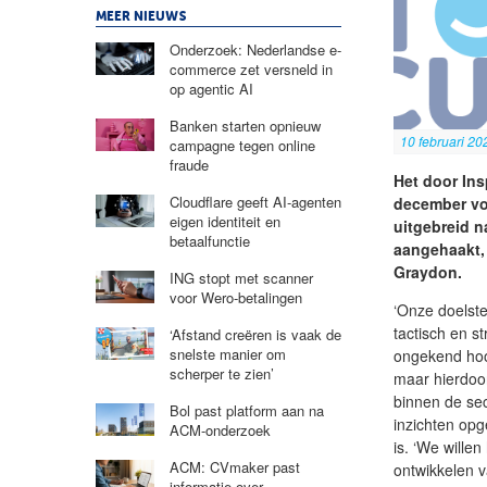
MEER NIEUWS
Onderzoek: Nederlandse e-
commerce zet versneld in
op agentic AI
Banken starten opnieuw
10 februari 20
campagne tegen online
fraude
Het door In
Cloudflare geeft AI-agenten
december voo
eigen identiteit en
uitgebreid 
betaalfunctie
aangehaakt,
Graydon.
ING stopt met scanner
voor Wero-betalingen
‘Onze doelste
tactisch en s
‘Afstand creëren is vaak de
snelste manier om
ongekend hoo
scherper te zien’
maar hierdoor
binnen de sec
Bol past platform aan na
inzichten op
ACM-onderzoek
is. ‘We wille
ACM: CVmaker past
ontwikkelen v
informatie over