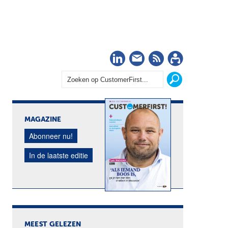
LinkedIn
Nieuwsbrief
RSS
Abonn
MAGAZINE
Abonneer nu!
In de laatste editie
MEEST GELEZEN