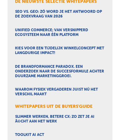
DE NIEUWSTE SELECTIE WHITEPAPERS
SEO VS. GEO: ZÓ WORD JE HET ANTWOORD OP
DE ZOEKVRAAG VAN 2026
UNIFIED COMMERCE; VAN VERSNIPPERD
ECOSYSTEEM NAAR ÉÉN PLATFORM
KIES VOOR EEN TIJDELIJK WINKELCONCEPT MET
LANGDURIGE IMPACT!
DE BRANDFORMANCE PARADOX. EEN
ONDERZOEK NAAR DE SUCCESFORMULE ACHTER
DUURZAME MARKETINGGROEI.
WAAROM FYSIEK VERGADEREN JUIST NÚ HET
VERSCHIL MAAKT
WHITEPAPERS UIT DE BUYERS'GUIDE
SLIMMER WERKEN, BETERE CX: ZO ZET JE AI
Ã©CHT AAN HET WERK
TOOLKIT AI ACT