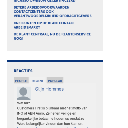
INCASSO OPNIEUW GECERTIFICEERD
BETERE ARBEIDSVOORWAARDEN
CONTACTCENTERS OOK
VERANTWOORDELIJKHEID OPDRACHTGEVERS
KNELPUNTEN OP DE KLANTCONTACT
ARBEIDSMARKT
DE KLANT CENTRAAL, NU DE KLANTENSERVICE
NOG!
REACTIES
PEOPLE
RECENT
POPULAR
Stijn Hommes
Wat nu?
Customers First is blijkbaar niet het motto van
ING of ABN Amro. Ze heffen veilige en
toegankelijke betaalmethoden op omdat ze
Wero belangrijker vinden dan hun klanten.