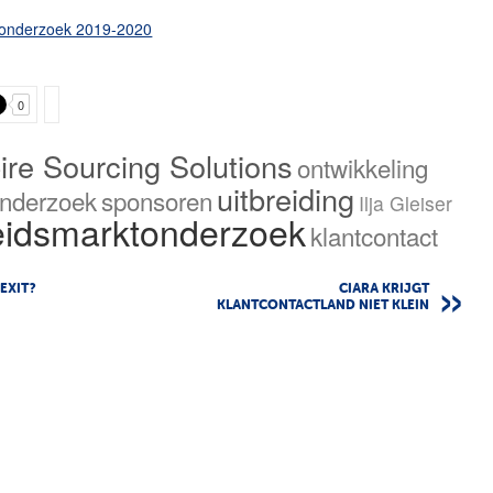
tonderzoek 2019-2020
0
ire Sourcing Solutions
ontwikkeling
uitbreiding
onderzoek
sponsoren
Ilja Gleiser
eidsmarktonderzoek
klantcontact
EXIT?
CIARA KRIJGT
KLANTCONTACTLAND NIET KLEIN