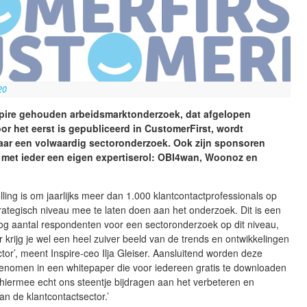
20
spire gehouden arbeidsmarktonderzoek, dat afgelopen
r het eerst is gepubliceerd in CustomerFirst, wordt
naar een volwaardig sectoronderzoek. Ook zijn sponsoren
 met ieder een eigen expertiserol: OBI4wan, Woonoz en
lling is om jaarlijks meer dan 1.000 klantcontactprofessionals op
trategisch niveau mee te laten doen aan het onderzoek. Dit is een
g aantal respondenten voor een sectoronderzoek op dit niveau,
 krijg je wel een heel zuiver beeld van de trends en ontwikkelingen
tor’, meent Inspire-ceo Ilja Gleiser. Aansluitend worden deze
genomen in een whitepaper die voor iedereen gratis te downloaden
n hiermee echt ons steentje bijdragen aan het verbeteren en
an de klantcontactsector.’