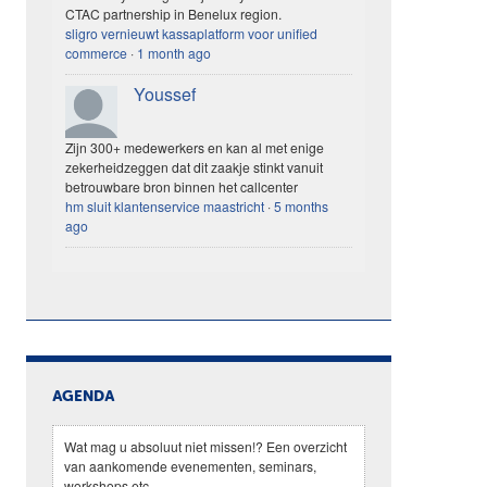
CTAC partnership in Benelux region.
sligro vernieuwt kassaplatform voor unified
commerce
·
1 month ago
Youssef
Zijn 300+ medewerkers en kan al met enige
zekerheidzeggen dat dit zaakje stinkt vanuit
betrouwbare bron binnen het callcenter
hm sluit klantenservice maastricht
·
5 months
ago
AGENDA
Wat mag u absoluut niet missen!? Een overzicht
van aankomende evenementen, seminars,
workshops etc.