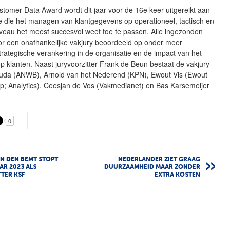
omer Data Award wordt dit jaar voor de 16e keer uitgereikt aan
e die het managen van klantgegevens op operationeel, tactisch en
iveau het meest succesvol weet toe te passen. Alle ingezonden
or een onafhankelijke vakjury beoordeeld op onder meer
rategische verankering in de organisatie en de impact van het
p klanten. Naast juryvoorzitter Frank de Beun bestaat de vakjury
Gouda (ANWB), Arnold van het Nederend (KPN), Ewout Vis (Ewout
p; Analytics), Ceesjan de Vos (Vakmedianet) en Bas Karsemeijer
0
N DEN BEMT STOPT
NEDERLANDER ZIET GRAAG
R 2023 ALS
DUURZAAMHEID MAAR ZONDER
TER KSF
EXTRA KOSTEN