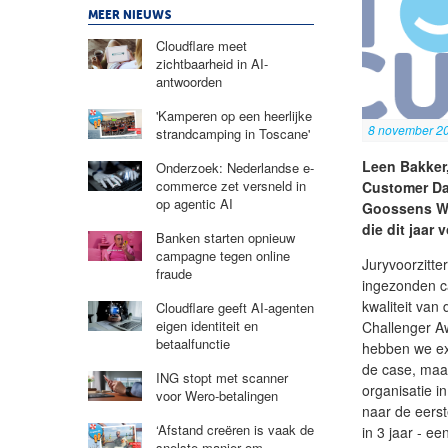
MEER NIEUWS
Cloudflare meet
zichtbaarheid in AI-
antwoorden
'Kamperen op een heerlijke
8 november 2
strandcamping in Toscane'
Leen Bakker
Onderzoek: Nederlandse e-
commerce zet versneld in
Customer Dat
op agentic AI
Goossens Wo
die dit jaar 
Banken starten opnieuw
campagne tegen online
Juryvoorzitte
fraude
ingezonden c
kwaliteit van
Cloudflare geeft AI-agenten
eigen identiteit en
Challenger Aw
betaalfunctie
hebben we ext
de case, maa
ING stopt met scanner
organisatie i
voor Wero-betalingen
naar de eerst
‘Afstand creëren is vaak de
in 3 jaar - ee
snelste manier om