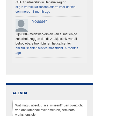
CTAC partnership in Benelux region.
sligro vernieuwt kassaplatform voor unified
commerce
·
1 month ago
Youssef
Zijn 300+ medewerkers en kan al met enige
zekerheidzeggen dat dit zaakje stinkt vanuit
betrouwbare bron binnen het callcenter
hm sluit klantenservice maastricht
·
5 months
ago
AGENDA
Wat mag u absoluut niet missen!? Een overzicht
van aankomende evenementen, seminars,
workshops etc.