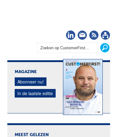
LinkedIn
Nieuwsbrief
RSS
Abonn
MAGAZINE
Abonneer nu!
In de laatste editie
MEEST GELEZEN