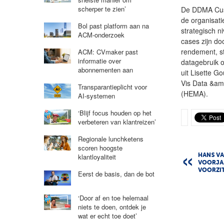
scherper te zien’
De DDMA Cust
de organisati
Bol past platform aan na
strategisch n
ACM-onderzoek
cases zijn do
rendement, st
ACM: CVmaker past
informatie over
datagebruik o
abonnementen aan
uit Lisette 
Vis Data &am
Transparantieplicht voor
(HEMA).
AI-systemen
‘Blijf focus houden op het
verbeteren van klantreizen’
Regionale lunchketens
scoren hoogste
klantloyaliteit
HANS VA
VOORJAA
VOORZIT
Eerst de basis, dan de bot
‘Door af en toe helemaal
niets te doen, ontdek je
wat er echt toe doet’