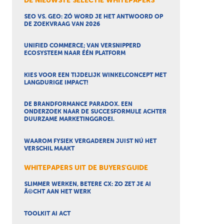
DE NIEUWSTE SELECTIE WHITEPAPERS
SEO VS. GEO: ZÓ WORD JE HET ANTWOORD OP
DE ZOEKVRAAG VAN 2026
UNIFIED COMMERCE; VAN VERSNIPPERD
ECOSYSTEEM NAAR ÉÉN PLATFORM
KIES VOOR EEN TIJDELIJK WINKELCONCEPT MET
LANGDURIGE IMPACT!
DE BRANDFORMANCE PARADOX. EEN
ONDERZOEK NAAR DE SUCCESFORMULE ACHTER
DUURZAME MARKETINGGROEI.
WAAROM FYSIEK VERGADEREN JUIST NÚ HET
VERSCHIL MAAKT
WHITEPAPERS UIT DE BUYERS'GUIDE
SLIMMER WERKEN, BETERE CX: ZO ZET JE AI
Ã©CHT AAN HET WERK
TOOLKIT AI ACT