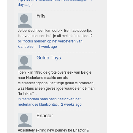
days ago
Frits
Je bent echt een kantoorpik. Een laptoppertje.
Hoeveel mensen buit je uit met minimumloon?
blijf focus houden op het verbeteren van
klantreizen
·
1 week ago
Guido Thys
Toen ik in 1990 de grote oversteek van België
naar Nederland maakte om als
telemarketingconsultant mijn geluk te proberen,
was Hans al een gevestigde waarde en dé man
"to talk to"....
in memoriam hans bach nestor van het
nederlandse klantcontact
·
2 weeks ago
Enactor
Absolutely exiting new journey for Enactor &