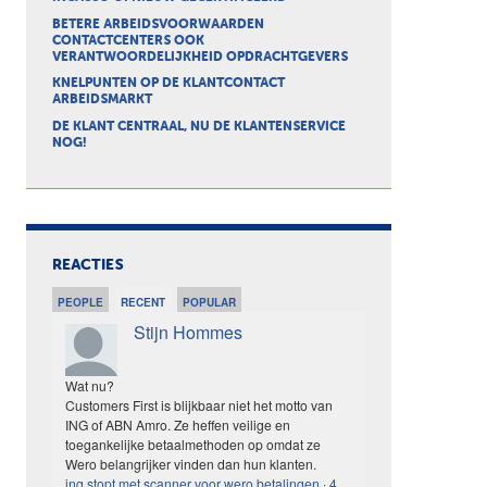
BETERE ARBEIDSVOORWAARDEN
CONTACTCENTERS OOK
VERANTWOORDELIJKHEID OPDRACHTGEVERS
KNELPUNTEN OP DE KLANTCONTACT
ARBEIDSMARKT
DE KLANT CENTRAAL, NU DE KLANTENSERVICE
NOG!
REACTIES
PEOPLE
RECENT
POPULAR
Stijn Hommes
Wat nu?
Customers First is blijkbaar niet het motto van
ING of ABN Amro. Ze heffen veilige en
toegankelijke betaalmethoden op omdat ze
Wero belangrijker vinden dan hun klanten.
ing stopt met scanner voor wero betalingen
·
4