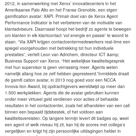
2012, in samenwerking met Xerox’ innovatiecenters in het
Amerikaanse Palo Alto en het Franse Grenoble, een eigen
gamification avatar: XAPI. Primair doel van de Xerox Agent
Performance Indicator is het verbeteren van de motivatie van
klantadviseurs. Daarnaast hoopt het bedrijf zo agents te bewegen
om klanten in elk klantcontact ‘vol energie en passie’ te woord te
staan. “Via XAPI krijgen contactcentermedewerkers real-time een
spiegel voorgehouden met betrekking tot hun individuele
prestaties”, vertelt Leon van Adrichem, directeur ICT &amp;
Business Support van Xerox. “Het wekelijkse kwaliteitsgesprek
met hun supervisor is geen verrassing meer. Agents weten
namelijk allang hoe ze zelf hebben gepresteerd.”Inmiddels draait
de gamifi cation avatar, in 2013 nog goed voor een NCCA
Innova-tion Award, bij opdrachtgevers wereldwijd op meer dan
1.500 werkplekken. Agents die de avatar gebruiken kunnen
onder meer virtueel geld verdienen voor acties of behaalde
resultaten in het contactcenter, zoals het afhandelen van een call
binnen een bepaald tijdsbestek, of het voldoen aan
kwaliteitsvereisten. Op langere termijn levert dit badges op, weet
een agent of welk niveau hij zit, kan hij de scores met collega’s
vergelijken en krijgt hij zijn persoonlijke uitdagingen helder in