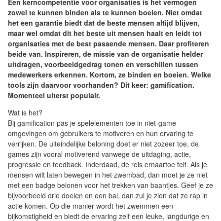
Een kerncompetentie voor organisaties is het vermogen
zowel te kunnen binden als te kunnen boeien. Niet omdat
het een garantie biedt dat de beste mensen altijd blijven,
maar wel omdat dit het beste uit mensen haalt en leidt tot
organisaties met de best passende mensen. Daar profiteren
beide van. Inspireren, de missie van de organisatie helder
uitdragen, voorbeeldgedrag tonen en verschillen tussen
medewerkers erkennen. Kortom, ze binden en boeien. Welke
tools zijn daarvoor voorhanden? Dit keer: gamification.
Momenteel uiterst populair.
Wat is het?
Bij gamification pas je spelelementen toe in niet-game
omgevingen om gebruikers te motiveren en hun ervaring te
verrijken. De uiteindelijke beloning doet er niet zozeer toe, de
games zijn vooral motiverend vanwege de uitdaging, actie,
progressie en feedback. Inderdaad, de reis ernaartoe telt. Als je
mensen wilt laten bewegen in het zwembad, dan moet je ze niet
met een badge belonen voor het trekken van baantjes. Geef je ze
bijvoorbeeld drie doelen en een bal, dan zul je zien dat ze rap in
actie komen. Op die manier wordt het zwemmen een
bijkomstigheid en biedt de ervaring zelf een leuke, langdurige en