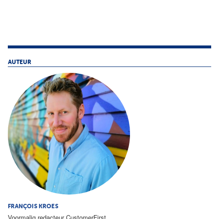
AUTEUR
FRANÇOIS KROES
Voormalig redacteur CustomerFirst