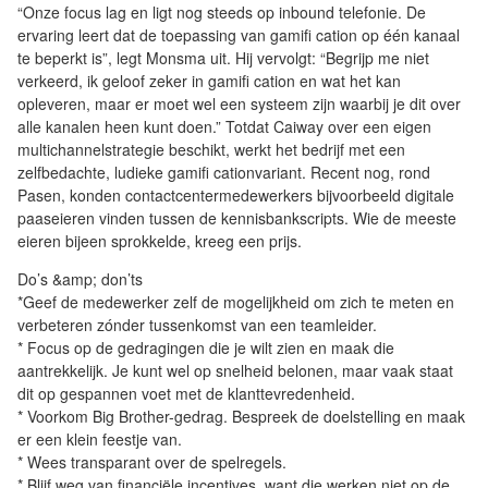
“Onze focus lag en ligt nog steeds op inbound telefonie. De
ervaring leert dat de toepassing van gamifi cation op één kanaal
te beperkt is”, legt Monsma uit. Hij vervolgt: “Begrijp me niet
verkeerd, ik geloof zeker in gamifi cation en wat het kan
opleveren, maar er moet wel een systeem zijn waarbij je dit over
alle kanalen heen kunt doen.” Totdat Caiway over een eigen
multichannelstrategie beschikt, werkt het bedrijf met een
zelfbedachte, ludieke gamifi cationvariant. Recent nog, rond
Pasen, konden contactcentermedewerkers bijvoorbeeld digitale
paaseieren vinden tussen de kennisbankscripts. Wie de meeste
eieren bijeen sprokkelde, kreeg een prijs.
Do’s &amp; don’ts
*Geef de medewerker zelf de mogelijkheid om zich te meten en
verbeteren zónder tussenkomst van een teamleider.
* Focus op de gedragingen die je wilt zien en maak die
aantrekkelijk. Je kunt wel op snelheid belonen, maar vaak staat
dit op gespannen voet met de klanttevredenheid.
* Voorkom Big Brother-gedrag. Bespreek de doelstelling en maak
er een klein feestje van.
* Wees transparant over de spelregels.
* Blijf weg van financiële incentives, want die werken niet op de