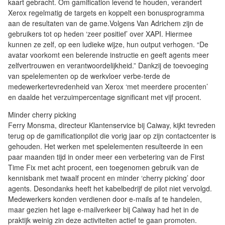
kaart gebracht. Om gamification levend te houden, verandert
Xerox regelmatig de targets en koppelt een bonusprogramma
aan de resultaten van de game.Volgens Van Adrichem zijn de
gebruikers tot op heden ‘zeer positief’ over XAPI. Hiermee
kunnen ze zelf, op een ludieke wijze, hun output verhogen. “De
avatar voorkomt een belerende instructie en geeft agents meer
zelfvertrouwen en verantwoordelijkheid.” Dankzij de toevoeging
van spelelementen op de werkvloer verbe-terde de
medewerkertevredenheid van Xerox ‘met meerdere procenten’
en daalde het verzuimpercentage significant met vijf procent.
Minder cherry picking
Ferry Monsma, directeur Klantenservice bij Caiway, kijkt tevreden
terug op de gamificationpilot die vorig jaar op zijn contactcenter is
gehouden. Het werken met spelelementen resulteerde in een
paar maanden tijd in onder meer een verbetering van de First
Time Fix met acht procent, een toegenomen gebruik van de
kennisbank met twaalf procent en minder ‘cherry picking’ door
agents. Desondanks heeft het kabelbedrijf de pilot niet vervolgd.
Medewerkers konden verdienen door e-mails af te handelen,
maar gezien het lage e-mailverkeer bij Caiway had het in de
praktijk weinig zin deze activiteiten actief te gaan promoten.