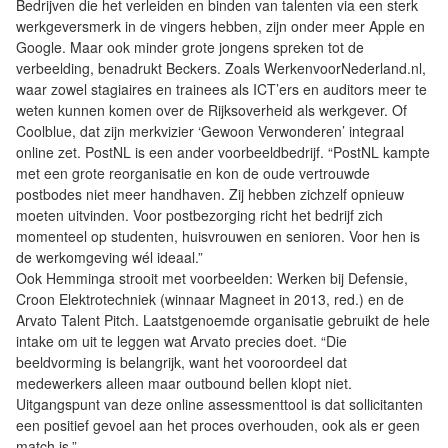
Bedrijven die het verleiden en binden van talenten via een sterk
werkgeversmerk in de vingers hebben, zijn onder meer Apple en
Google. Maar ook minder grote jongens spreken tot de
verbeelding, benadrukt Beckers. Zoals WerkenvoorNederland.nl,
waar zowel stagiaires en trainees als ICT’ers en auditors meer te
weten kunnen komen over de Rijksoverheid als werkgever. Of
Coolblue, dat zijn merkvizier ‘Gewoon Verwonderen’ integraal
online zet. PostNL is een ander voorbeeldbedrijf. “PostNL kampte
met een grote reorganisatie en kon de oude vertrouwde
postbodes niet meer handhaven. Zij hebben zichzelf opnieuw
moeten uitvinden. Voor postbezorging richt het bedrijf zich
momenteel op studenten, huisvrouwen en senioren. Voor hen is
de werkomgeving wél ideaal.”
Ook Hemminga strooit met voorbeelden: Werken bij Defensie,
Croon Elektrotechniek (winnaar Magneet in 2013, red.) en de
Arvato Talent Pitch. Laatstgenoemde organisatie gebruikt de hele
intake om uit te leggen wat Arvato precies doet. “Die
beeldvorming is belangrijk, want het vooroordeel dat
medewerkers alleen maar outbound bellen klopt niet.
Uitgangspunt van deze online assessmenttool is dat sollicitanten
een positief gevoel aan het proces overhouden, ook als er geen
match is.”