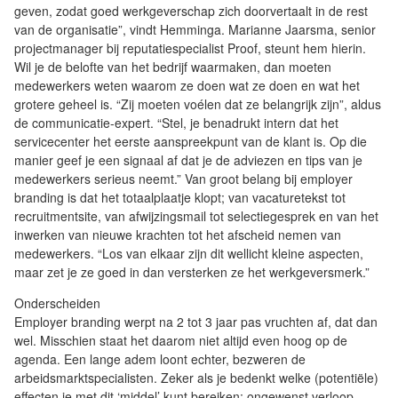
geven, zodat goed werkgeverschap zich doorvertaalt in de rest
van de organisatie”, vindt Hemminga. Marianne Jaarsma, senior
projectmanager bij reputatiespecialist Proof, steunt hem hierin.
Wil je de belofte van het bedrijf waarmaken, dan moeten
medewerkers weten waarom ze doen wat ze doen en wat het
grotere geheel is. “Zij moeten voélen dat ze belangrijk zijn”, aldus
de communicatie-expert. “Stel, je benadrukt intern dat het
servicecenter het eerste aanspreekpunt van de klant is. Op die
manier geef je een signaal af dat je de adviezen en tips van je
medewerkers serieus neemt.” Van groot belang bij employer
branding is dat het totaalplaatje klopt; van vacaturetekst tot
recruitmentsite, van afwijzingsmail tot selectiegesprek en van het
inwerken van nieuwe krachten tot het afscheid nemen van
medewerkers. “Los van elkaar zijn dit wellicht kleine aspecten,
maar zet je ze goed in dan versterken ze het werkgeversmerk.”
Onderscheiden
Employer branding werpt na 2 tot 3 jaar pas vruchten af, dat dan
wel. Misschien staat het daarom niet altijd even hoog op de
agenda. Een lange adem loont echter, bezweren de
arbeidsmarktspecialisten. Zeker als je bedenkt welke (potentiële)
effecten je met dit ‘middel’ kunt bereiken: ongewenst verloop