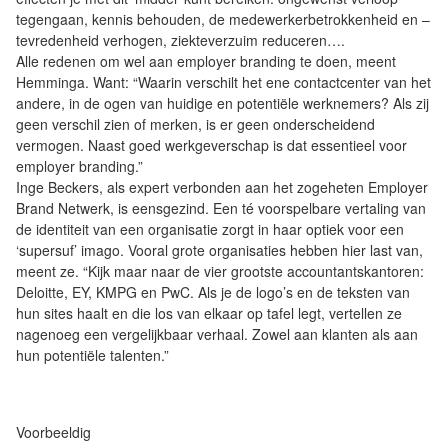
tegengaan, kennis behouden, de medewerkerbetrokkenheid en –
tevredenheid verhogen, ziekteverzuim reduceren….
Alle redenen om wel aan employer branding te doen, meent
Hemminga. Want: “Waarin verschilt het ene contactcenter van het
andere, in de ogen van huidige en potentiële werknemers? Als zij
geen verschil zien of merken, is er geen onderscheidend
vermogen. Naast goed werkgeverschap is dat essentieel voor
employer branding.”
Inge Beckers, als expert verbonden aan het zogeheten Employer
Brand Netwerk, is eensgezind. Een té voorspelbare vertaling van
de identiteit van een organisatie zorgt in haar optiek voor een
‘supersuf’ imago. Vooral grote organisaties hebben hier last van,
meent ze. “Kijk maar naar de vier grootste accountantskantoren:
Deloitte, EY, KMPG en PwC. Als je de logo’s en de teksten van
hun sites haalt en die los van elkaar op tafel legt, vertellen ze
nagenoeg een vergelijkbaar verhaal. Zowel aan klanten als aan
hun potentiële talenten.”
Voorbeeldig