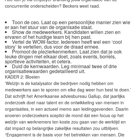
concurrentie onderscheiden? Beckers weet raad.
Toon de ceo. Laat op een persoonlijke manier zien wie
er aan het stuur van de organisatie staat.
Show de medewerkers. Kandidaten willen zien en
ervaren of het huidige team bij hen past.
Vertel de WOW-factor. Iedereen heeft wel een ‘cool
story’ te vertellen, dus voor de draad ermee.
Promoot de plezierkenmerken. Laat zien dat je ook
leuke dingen met elkaar doet, zoals events, borrels,
sportieve activiteiten, et cetera.
Duid de kernwaarden. Leg minimaal twee of drie
organisatiewaarden gedetailleerd uit.
KADER 2: Bloeien
‘Welzijn is de katalysator die bedrijven nodig hebben om
medewerkers aan te sporen om elke dag weer hun best te doen.’
Dat schrijft het Amerikaanse adviesbureau Gallup, dat jaarlijks
onderzoek doet naar talent en de ontwikkeling van mensen in
organisaties, in een actueel memo aan leidinggevenden. Daarin
snoeren onderzoekers sceptici de mond dat een focus op het
welzijn van werknemers ten koste zou gaan van de werktijd en
dat impact op belangrijke zakelijke resultaten zou uitblijven.
“Engagement is de basis voor het betrekken van mensen. Die