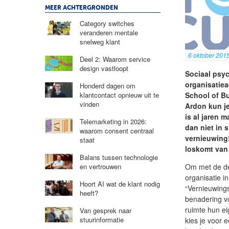
MEER ACHTERGRONDEN
Category switches
veranderen mentale
snelweg klant
6 oktober 201
Deel 2: Waarom service
design vastloopt
Sociaal psyc
organisatie
Honderd dagen om
School of B
klantcontact opnieuw uit te
vinden
Ardon kun j
is al jaren 
Telemarketing in 2026:
dan niet in 
waarom consent centraal
vernieuwing!
staat
loskomt van
Balans tussen technologie
Om met de deu
en vertrouwen
organisatie i
Hoort AI wat de klant nodig
“Vernieuwings
heeft?
benadering v
ruimte hun ei
Van gesprek naar
stuurinformatie
kies je voor 