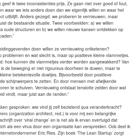
 geef ik twee inconsistenties prijs. Ze gaan niet over goed of fout,
en waar we iets anders doen dan we eigenlijk willen en waar het
ct uitblijft. Anders gezegd: we proberen te vernieuwen, maar
uist de bestaande situatie. Twee voorbeelden: a) we willen
ia oude structuren en b) we willen nieuwe kansen ontdekken op
 paden.”
eidinggevenden doen willen ze vernieuwing ontketenen?
p problemen en wat slecht is, maar op positieve kleine vlammetjes.
nd: hoe kunnen die vlammetjes verder worden aangewakkerd? Van
j is de beweging er niet rigoureus doorheen te duwen, maar te
kleine betekenisvolle duwtjes. Bijvoorbeeld door positieve
in de schijnwerpers te zetten. En door mensen met afwijkende
oren te schuiven. Vernieuwing ontstaat tenslotte zelden door wat
d vindt, maar juist aan de randen.”
ken gesproken: wie vind jij zelf bezielend qua veranderkracht?
ero (organization architect, red.) is voor mij een belangrijke
j schrijft over ‘viral change’ en is net als ik ervan overtuigd dat
ich als een virus door een organisatie kan verspreiden. Ook deel ik
internetondernemer Eric Ries. Zijn boek ‘The Lean Startup’ zorgt