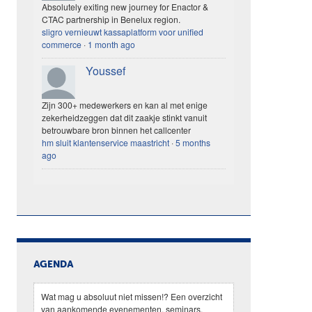
Absolutely exiting new journey for Enactor &
CTAC partnership in Benelux region.
sligro vernieuwt kassaplatform voor unified
commerce
·
1 month ago
Youssef
Zijn 300+ medewerkers en kan al met enige
zekerheidzeggen dat dit zaakje stinkt vanuit
betrouwbare bron binnen het callcenter
hm sluit klantenservice maastricht
·
5 months
ago
AGENDA
Wat mag u absoluut niet missen!? Een overzicht
van aankomende evenementen, seminars,