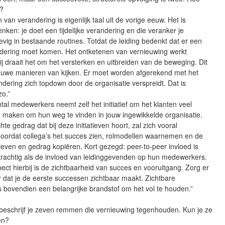
n?
 van verandering is eigenlijk taal uit de vorige eeuw. Het is
enken: je doet een tijdelijke verandering en die veranker je
evig in bestaande routines. Totdat de leiding bedenkt dat er een
dering moet komen. Het ontketenen van vernieuwing werkt
ij draait het om het versterken en uitbreiden van de beweging. Dit
euwe manieren van kijken. Er moet worden afgerekend met het
ndering zich topdown door de organisatie verspreidt. Dat is
zo.”
ntal medewerkers neemt zelf het initiatief om het klanten veel
e maken om hun weg te vinden in jouw ingewikkelde organisatie.
hte gedrag dat bij deze initiatieven hoort, zal zich vooral
doordat collega’s het succes zien, rolmodellen waarnemen en de
atieven en gedrag kopiëren. Kort gezegd: peer-to-peer invloed is
krachtig als de invloed van leidinggevenden op hun medewerkers.
pect hierbij is de zichtbaarheid van succes en vooruitgang. Zorg er
or dat je de eerste successen zichtbaar maakt. Zichtbare
s bovendien een belangrijke brandstof om het vol te houden.”
 beschrijf je zeven remmen die vernieuwing tegenhouden. Kun je ze
en?