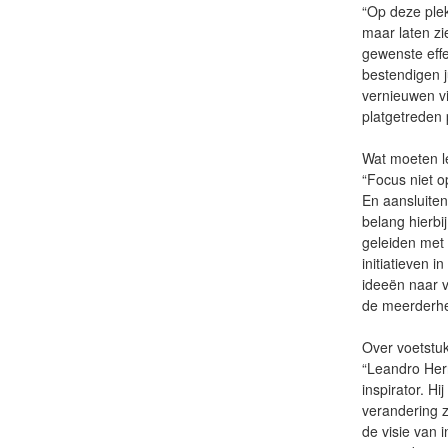
“Op deze plek
maar laten zi
gewenste effe
bestendigen j
vernieuwen v
platgetreden
Wat moeten l
“Focus niet o
En aansluite
belang hierbi
geleiden met 
initiatieven 
ideeën naar v
de meerderhei
Over voetstuk
“Leandro Herr
inspirator. Hi
verandering z
de visie van 