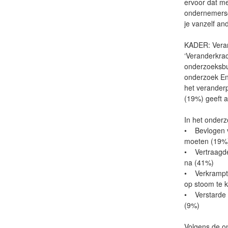
ervoor dat m
ondernemersc
je vanzelf an
KADER: Vera
‘Veranderkra
onderzoeksbur
onderzoek En
het veranderp
(19%) geeft a
In het onderz
• Bevlogen v
moeten (19%
• Vertraagde
na (41%)
• Verkrampte
op stoom te 
• Verstarde v
(9%)
Volgens de o