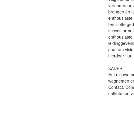
veranderaars 
brengen én te
enthousiaste 
ten slotte ge
succesformul
enthousiaste 
leidinggevend
gaat om visie
hierdoor hun
KADER:
Het nieuwe b
wegnemen en b
Contact. Don
ontketenen v