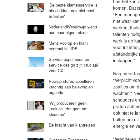
hoe het kan z
'De beste klantenservice is
komen. Dat is
als de klant ons niet hoeft
“Een manager
te bellen'
niet waar kan
NederlandWereldwijd werkt
werken, thuis 
aan haar eigen reizen
talenten nodig
werk is en kan
Mens voorop en klant
voor inzetten
centraal bij JDE
afstandelijke
Service experience en
instappen.”
service design zijn cruciaal
voor CX
Nog meer tac
“Verplicht voo
Pop-up stores appelleren
zaaltjes om d
krachtig aan beleving en
urgentie
wachten? Nee,
schouders ond
‘Wij produceren geen
praten achter
koekjes. Het gaat om
ook niet te la
kinderen'
buiten om uit
De kracht van klantreizen
energie en ve
Veranderen is
Customer Experience