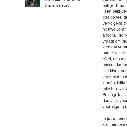
pak je dit aa
Challenge 2026
“Het beklijven
traditioneel d
vervolgens st
nieuwe veran
anders. Hierb
vraagt om ni
idee dat vera
namelijk niet 
“Stel, een aa
makkelijker t
Het klantgeric
verspreiden 
ideeën, initi
minstens zo 
Belangrijk as
dus altijd vo
vooruitgang i
In jouw boek
kort benoem