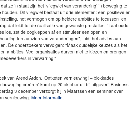
dat ze in staat zijn het ‘vliegwiel van verandering’ in beweging te
 houden. Dit vliegwiel bestaat uit drie elementen: een positieve en
instelling, het vermogen om op heldere ambities te focussen en
drag dat leidt tot de realisatie van gewenste prestaties. “Laat oude
es los, zet de oogkleppen af en stimuleer een open en
houding ten aanzien van veranderingen”, luidt het advies aan
en. De onderzoekers vervolgen: “Maak duidelijke keuzes als het
 en ambities. Veel organisaties durven niet te kiezen en brengen
 medewerkers in verwarring.”
oek van Arend Ardon, ‘Ontketen vernieuwing! – blokkades
eweging creëren’ komt op 20 oktober uit bij uitgeverij Business
derdag 3 december verzorgt hij in Maarssen een seminar over
an vernieuwing.
Meer informatie
.