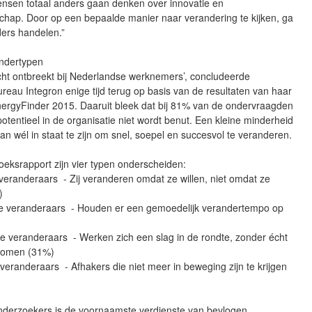
ensen totaal anders gaan denken over innovatie en
hap. Door op een bepaalde manier naar verandering te kijken, ga
ders handelen.”
ndertypen
cht ontbreekt bij Nederlandse werknemers’, concludeerde
eau Integron enige tijd terug op basis van de resultaten van haar
ergyFinder 2015. Daaruit bleek dat bij 81% van de ondervraagden
otentieel in de organisatie niet wordt benut. Een kleine minderheid
an wél in staat te zijn om snel, soepel en succesvol te veranderen.
oeksrapport zijn vier typen onderscheiden:
eranderaars - Zij veranderen omdat ze willen, niet omdat ze
)
 veranderaars - Houden er een gemoedelijk verandertempo op
 veranderaars - Werken zich een slag in de rondte, zonder écht
komen (31%)
eranderaars - Afhakers die niet meer in beweging zijn te krijgen
nderzoekers is de voornaamste verdienste van bevlogen