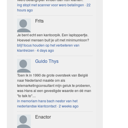
ing stopt met scanner voor wero betalingen
·
22
hours ago
Frits
Je bent echt een kantoorpik. Een laptoppertje.
Hoeveel mensen buit je uit met minimumloon?
blijf focus houden op het verbeteren van
klantreizen
·
4 days ago
Guido Thys
Toen ik in 1990 de grote oversteek van België
naar Nederland maakte om als
telemarketingconsultant mijn geluk te proberen,
was Hans al een gevestigde waarde en dé man
"to talk to"....
in memoriam hans bach nestor van het
nederlandse klantcontact
·
2 weeks ago
Enactor