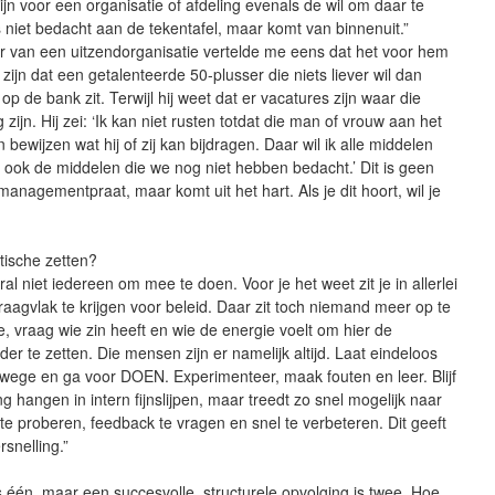
ijn voor een organisatie of afdeling evenals de wil om daar te
 niet bedacht aan de tekentafel, maar komt van binnenuit.”
 van een uitzendorganisatie vertelde me eens dat het voor hem
 zijn dat een getalenteerde 50-plusser die niets liever wil dan
op de bank zit. Terwijl hij weet dat er vacatures zijn waar die
 zijn. Hij zei: ‘Ik kan niet rusten totdat die man of vrouw aan het
 bewijzen wat hij of zij kan bijdragen. Daar wil ik alle middelen
, ook de middelen die we nog niet hebben bedacht.’ Dit is geen
 managementpraat, maar komt uit het hart. Als je dit hoort, wil je
tische zetten?
ral niet iedereen om mee te doen. Voor je het weet zit je in allerlei
raagvlak te krijgen voor beleid. Daar zit toch niemand meer op te
 vraag wie zin heeft en wie de energie voelt om hier de
er te zetten. Die mensen zijn er namelijk altijd. Laat eindeloos
wege en ga voor DOEN. Experimenteer, maak fouten en leer. Blijf
ng hangen in intern fijnslijpen, maar treedt zo snel mogelijk naar
 te proberen, feedback te vragen en snel te verbeteren. Dit geeft
rsnelling.”
 één, maar een succesvolle, structurele opvolging is twee. Hoe