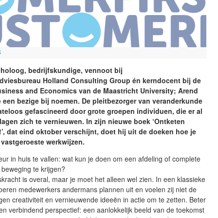
5
holoog, bedrijfskundige, vennoot bij
adviesbureau Holland Consulting Group én kerndocent bij de
usiness and Economics van de Maastricht University; Arend
e een bezige bij noemen. De pleitbezorger van veranderkunde
mateloos gefascineerd door grote groepen individuen, die er al
slagen zich te vernieuwen. In zijn nieuwe boek ‘Ontketen
’, dat eind oktober verschijnt, doet hij uit de doeken hoe je
 vastgeroeste werkwijzen.
r in huis te vallen: wat kun je doen om een afdeling of complete
n beweging te krijgen?
kracht is overal, maar je moet het alleen wel zien. In een klassieke
oeren medewerkers andermans plannen uit en voelen zij niet de
gen creativiteit en vernieuwende ideeën in actie om te zetten. Beter
een verbindend perspectief: een aanlokkelijk beeld van de toekomst