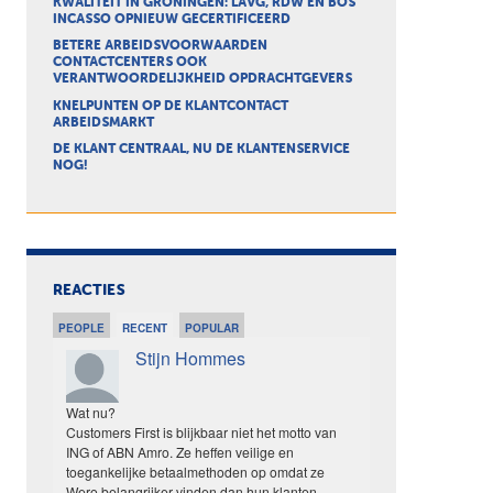
KWALITEIT IN GRONINGEN: LAVG, RDW EN BOS
INCASSO OPNIEUW GECERTIFICEERD
BETERE ARBEIDSVOORWAARDEN
CONTACTCENTERS OOK
VERANTWOORDELIJKHEID OPDRACHTGEVERS
KNELPUNTEN OP DE KLANTCONTACT
ARBEIDSMARKT
DE KLANT CENTRAAL, NU DE KLANTENSERVICE
NOG!
REACTIES
PEOPLE
RECENT
POPULAR
Stijn Hommes
Wat nu?
Customers First is blijkbaar niet het motto van
ING of ABN Amro. Ze heffen veilige en
toegankelijke betaalmethoden op omdat ze
Wero belangrijker vinden dan hun klanten.