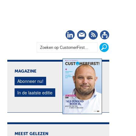
LinkedIn
Nieuwsbrief
RSS
Abonn
MAGAZINE
Abonneer nu!
In de laatste editie
MEEST GELEZEN