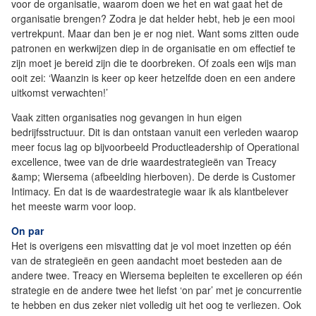
voor de organisatie, waarom doen we het en wat gaat het de
organisatie brengen? Zodra je dat helder hebt, heb je een mooi
vertrekpunt. Maar dan ben je er nog niet. Want soms zitten oude
patronen en werkwijzen diep in de organisatie en om effectief te
zijn moet je bereid zijn die te doorbreken. Of zoals een wijs man
ooit zei: ‘Waanzin is keer op keer hetzelfde doen en een andere
uitkomst verwachten!’
Vaak zitten organisaties nog gevangen in hun eigen
bedrijfsstructuur. Dit is dan ontstaan vanuit een verleden waarop
meer focus lag op bijvoorbeeld Productleadership of Operational
excellence, twee van de drie waardestrategieën van Treacy
&amp; Wiersema (afbeelding hierboven). De derde is Customer
Intimacy. En dat is de waardestrategie waar ik als klantbelever
het meeste warm voor loop.
On par
Het is overigens een misvatting dat je vol moet inzetten op één
van de strategieën en geen aandacht moet besteden aan de
andere twee. Treacy en Wiersema bepleiten te excelleren op één
strategie en de andere twee het liefst ‘on par’ met je concurrentie
te hebben en dus zeker niet volledig uit het oog te verliezen. Ook