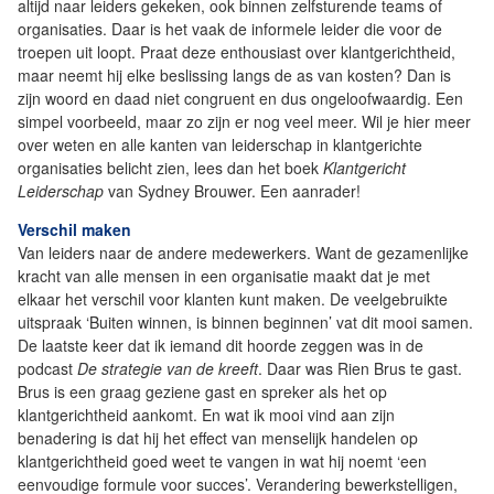
altijd naar leiders gekeken, ook binnen zelfsturende teams of
organisaties. Daar is het vaak de informele leider die voor de
troepen uit loopt. Praat deze enthousiast over klantgerichtheid,
maar neemt hij elke beslissing langs de as van kosten? Dan is
zijn woord en daad niet congruent en dus ongeloofwaardig. Een
simpel voorbeeld, maar zo zijn er nog veel meer. Wil je hier meer
over weten en alle kanten van leiderschap in klantgerichte
organisaties belicht zien, lees dan het boek
Klantgericht
Leiderschap
van Sydney Brouwer. Een aanrader!
Verschil maken
Van leiders naar de andere medewerkers. Want de gezamenlijke
kracht van alle mensen in een organisatie maakt dat je met
elkaar het verschil voor klanten kunt maken. De veelgebruikte
uitspraak ‘Buiten winnen, is binnen beginnen’ vat dit mooi samen.
De laatste keer dat ik iemand dit hoorde zeggen was in de
podcast
De strategie van de kreeft
. Daar was Rien Brus te gast.
Brus is een graag geziene gast en spreker als het op
klantgerichtheid aankomt. En wat ik mooi vind aan zijn
benadering is dat hij het effect van menselijk handelen op
klantgerichtheid goed weet te vangen in wat hij noemt ‘een
eenvoudige formule voor succes’. Verandering bewerkstelligen,