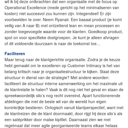
wil ik bij deze ontkrachten dat een organisatie met de focus op
Operational Excellence (mede gericht op het minimaliseren van
kosten) niet succesvol zou kunnen zijn. Integendeel! Er zijn
voorbeelden te over. Neem Ryanair. Een basaal product (je komt
veilig van A naar B) met ontzettend lean en mean processen en
zonder toegevoegde waarde voor de klanten. Goedkoop product,
spot on voor specifieke doelgroepen. Je kunt je alleen afvragen
of dit voldoende duurzaam is naar de toekomst toe…
Faciliteren
Maar terug naar de klantgerichte organisatie. Zodra je de keuze
hebt gemaakt om te excelleren op Customer Intimacy is het van
belang kritisch naar je organisatiestructuur te kijken. Staat deze
structuur in dienst van de strategie? Met andere woorden:
faciliteert de structuur interne samenwerking om het maximale uit
de klantrelatie te halen? Vaak is dit nog niet het geval en staan de
spreekwoordelijk silo’s nog recht overeind. Apart functionerende
afdelingen die met de beste wil van de wereld hun eigen
koninkrijkje bestieren. Onlogisch vanuit klantperspectief, want met
de klantreizen die de klant doormaakt, door rijgt hij deze silo’s als
een satéprikker door malse kipfilet. Daarnaast zien we met
regelmaat dat meer agile georganiseerde teams elkaar helaas