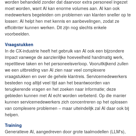
worden behandeld zonder dat daarvoor extra personeel ingezet
moet worden, want AI kan enorme volumes aan. AI kan ook
medewerkers begeleiden om problemen van klanten sneller op te
lossen: AI helpt hen met kennis en aanbevelingen, zodat ze
efficiënter kunnen werken. Dit zijn nog slechts enkele
voorbeelden.
Vraagstukken
In de CX-industrie heeft het gebruik van AI ook een bijzondere
impact vanwege de aanzienlijke hoeveelheid handmatig werk,
repetitieve taken en het personeelsverloop. Vooruitkijkend zullen
we een uitbreiding van AI zien naar veel complexere
vraagstukken en over de gehele klantreis. Servicemedewerkers
besteden nog altijd veel tijd aan het beantwoorden van
terugkerende vragen en het zoeken naar informatie; deze
gebieden kunnen met AI echt worden verbeterd. Op die manier
kunnen servicemedewerkers zich concentreren op het oplossen
van complexere problemen – maar uiteindelijk zal AI daar ook bij
helpen.
Training
Generatieve AI, aangedreven door grote taalmodellen (LLM's),