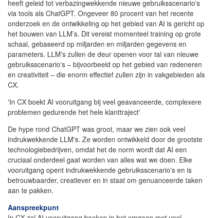
heeft geleid tot verbazingwekkende nieuwe gebruiksscenario's
via tools als ChatGPT. Ongeveer 80 procent van het recente
onderzoek en de ontwikkeling op het gebied van AI is gericht op
het bouwen van LLM’s. Dit vereist momenteel training op grote
schaal, gebaseerd op miljarden en miljarden gegevens en
parameters. LLM's zullen de deur openen voor tal van nieuwe
gebruiksscenario's – bijvoorbeeld op het gebied van redeneren
en creativiteit – die enorm effectief zullen zijn in vakgebieden als
CX.
'In CX boekt AI vooruitgang bij veel geavanceerde, complexere
problemen gedurende het hele klanttraject'
De hype rond ChatGPT was groot, maar we zien ook veel
indrukwekkende LLM's. Ze worden ontwikkeld door de grootste
technologiebedrijven, omdat het de norm wordt dat AI een
cruciaal onderdeel gaat worden van alles wat we doen. Elke
vooruitgang opent indrukwekkende gebruiksscenario's en is
betrouwbaarder, creatiever en in staat om genuanceerde taken
aan te pakken.
Aanspreekpunt
In CX zal AI vooruitgang boeken in het omgaan met veel